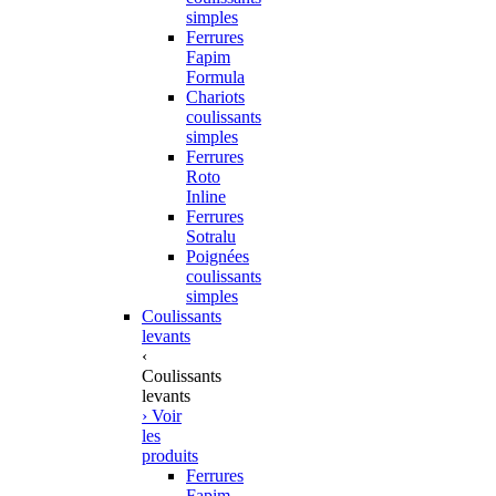
simples
Ferrures
Fapim
Formula
Chariots
coulissants
simples
Ferrures
Roto
Inline
Ferrures
Sotralu
Poignées
coulissants
simples
Coulissants
levants
‹
Coulissants
levants
› Voir
les
produits
Ferrures
Fapim