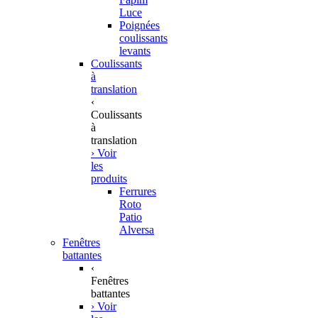
Luce
Poignées
coulissants
levants
Coulissants
à
translation
‹
Coulissants
à
translation
› Voir
les
produits
Ferrures
Roto
Patio
Alversa
Fenêtres
battantes
‹
Fenêtres
battantes
› Voir