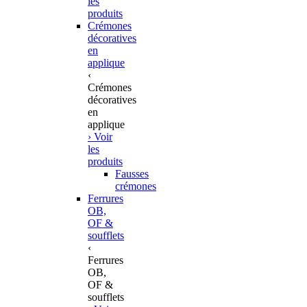
les
produits
Crémones
décoratives
en
applique
‹
Crémones
décoratives
en
applique
› Voir
les
produits
Fausses
crémones
Ferrures
OB,
OF &
soufflets
‹
Ferrures
OB,
OF &
soufflets