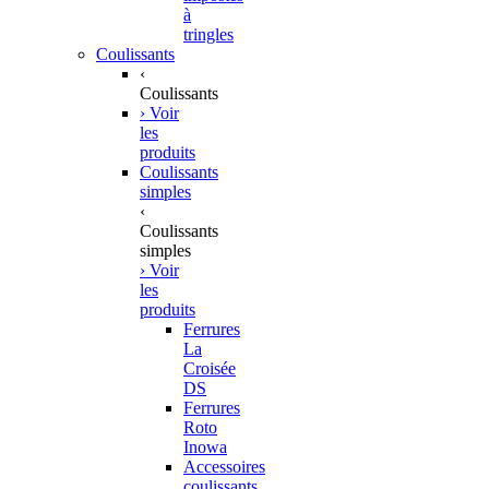
à
tringles
Coulissants
‹
Coulissants
› Voir
les
produits
Coulissants
simples
‹
Coulissants
simples
› Voir
les
produits
Ferrures
La
Croisée
DS
Ferrures
Roto
Inowa
Accessoires
coulissants