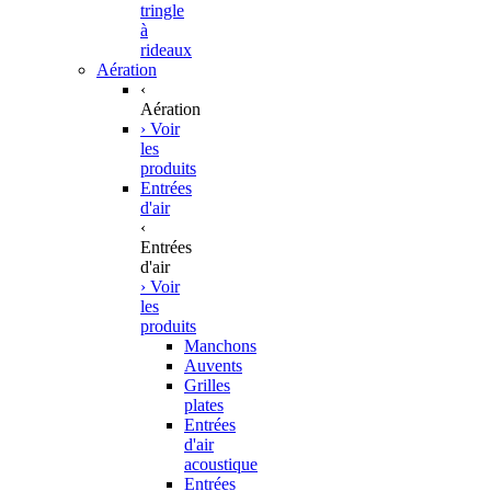
tringle
à
rideaux
Aération
‹
Aération
› Voir
les
produits
Entrées
d'air
‹
Entrées
d'air
› Voir
les
produits
Manchons
Auvents
Grilles
plates
Entrées
d'air
acoustique
Entrées