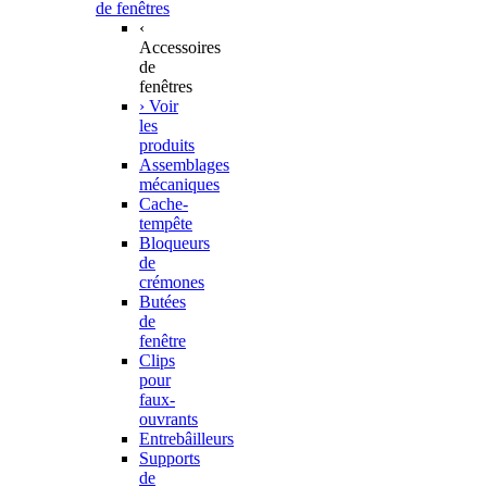
de fenêtres
‹
Accessoires
de
fenêtres
› Voir
les
produits
Assemblages
mécaniques
Cache-
tempête
Bloqueurs
de
crémones
Butées
de
fenêtre
Clips
pour
faux-
ouvrants
Entrebâilleurs
Supports
de