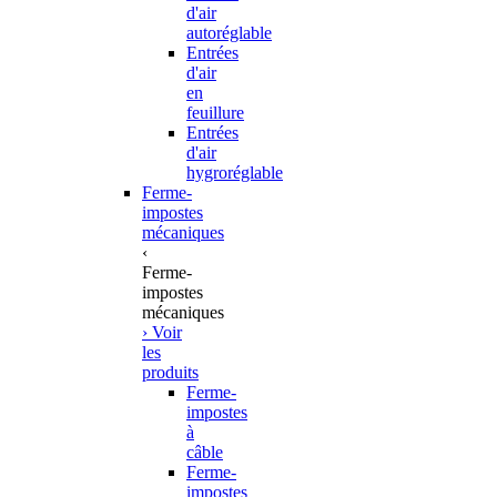
d'air
autoréglable
Entrées
d'air
en
feuillure
Entrées
d'air
hygroréglable
Ferme-
impostes
mécaniques
‹
Ferme-
impostes
mécaniques
› Voir
les
produits
Ferme-
impostes
à
câble
Ferme-
impostes