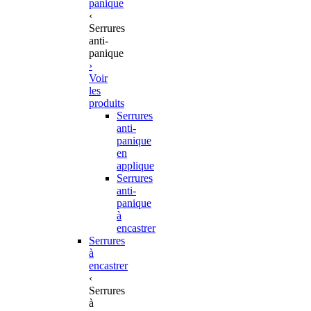
panique
‹
Serrures
anti-
panique
›
Voir
les
produits
Serrures
anti-
panique
en
applique
Serrures
anti-
panique
à
encastrer
Serrures
à
encastrer
‹
Serrures
à