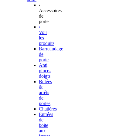
‹
Accessoires
de
porte
›
Voir
les
produits
Barreaudage
de
porte
Anti
pince-
doigts
Butées
&
arrêts
de
portes
Chatières
Entrées
de
boite
aux