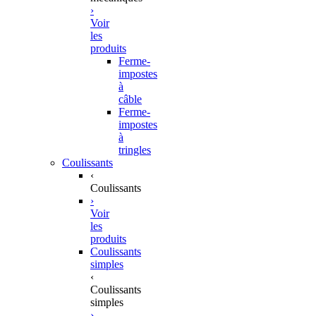
›
Voir
les
produits
Ferme-
impostes
à
câble
Ferme-
impostes
à
tringles
Coulissants
‹
Coulissants
›
Voir
les
produits
Coulissants
simples
‹
Coulissants
simples
›