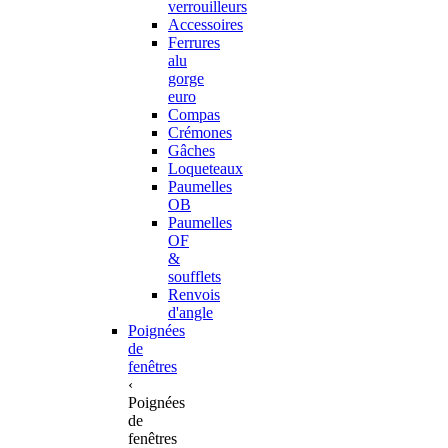
verrouilleurs
Accessoires
Ferrures
alu
gorge
euro
Compas
Crémones
Gâches
Loqueteaux
Paumelles
OB
Paumelles
OF
&
soufflets
Renvois
d'angle
Poignées
de
fenêtres
‹
Poignées
de
fenêtres