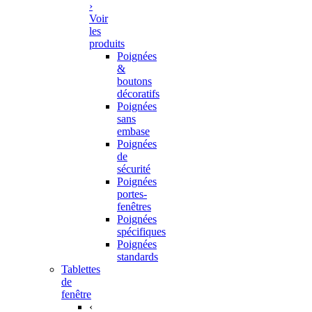
›
Voir
les
produits
Poignées
&
boutons
décoratifs
Poignées
sans
embase
Poignées
de
sécurité
Poignées
portes-
fenêtres
Poignées
spécifiques
Poignées
standards
Tablettes
de
fenêtre
‹