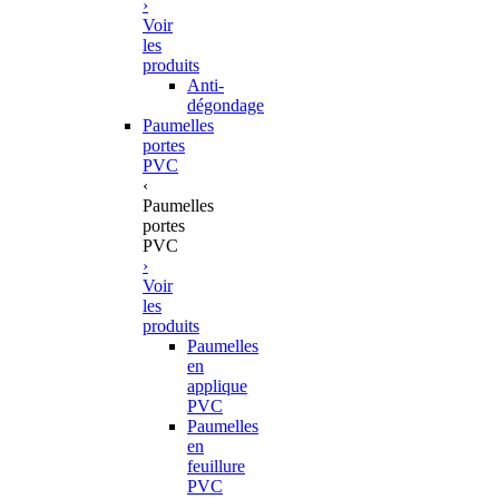
›
Voir
les
produits
Anti-
dégondage
Paumelles
portes
PVC
‹
Paumelles
portes
PVC
›
Voir
les
produits
Paumelles
en
applique
PVC
Paumelles
en
feuillure
PVC