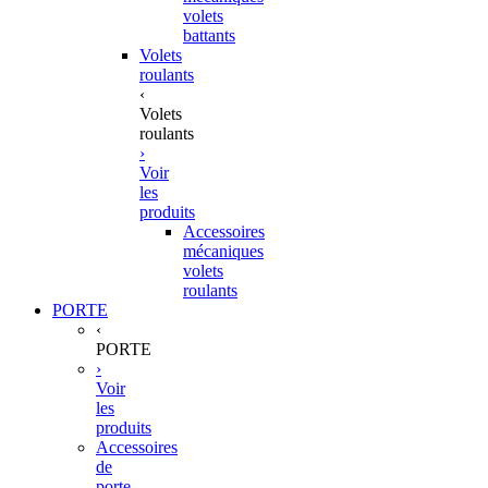
volets
battants
Volets
roulants
‹
Volets
roulants
›
Voir
les
produits
Accessoires
mécaniques
volets
roulants
PORTE
‹
PORTE
›
Voir
les
produits
Accessoires
de
porte