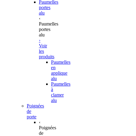
Paumelles
portes
alu
‹
Paumelles
portes
alu
›
Voir
les
produits
Paumelles
en
applique
alu
Paumelles
à
clamer
alu
Poignées
de
porte
‹
Poignées
de