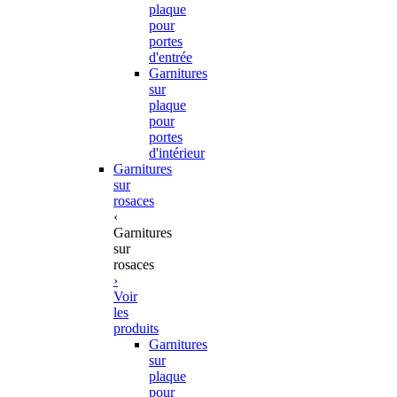
plaque
pour
portes
d'entrée
Garnitures
sur
plaque
pour
portes
d'intérieur
Garnitures
sur
rosaces
‹
Garnitures
sur
rosaces
›
Voir
les
produits
Garnitures
sur
plaque
pour