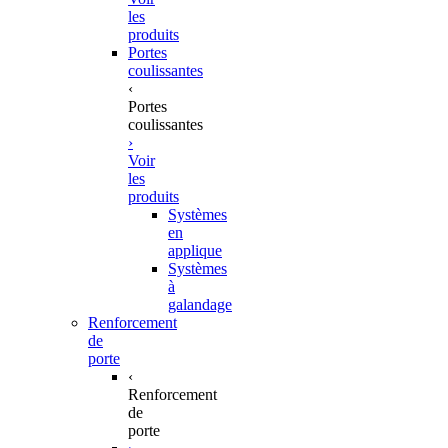
les
produits
Portes
coulissantes
‹
Portes
coulissantes
›
Voir
les
produits
Systèmes
en
applique
Systèmes
à
galandage
Renforcement
de
porte
‹
Renforcement
de
porte