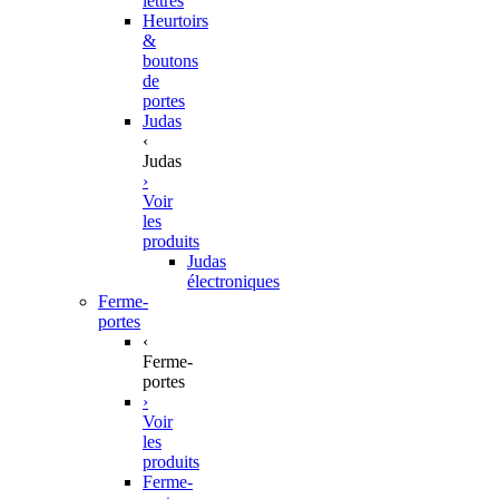
lettres
Heurtoirs
&
boutons
de
portes
Judas
‹
Judas
›
Voir
les
produits
Judas
électroniques
Ferme-
portes
‹
Ferme-
portes
›
Voir
les
produits
Ferme-