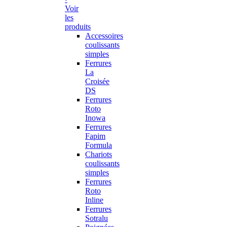
Voir
les
produits
Accessoires
coulissants
simples
Ferrures
La
Croisée
DS
Ferrures
Roto
Inowa
Ferrures
Fapim
Formula
Chariots
coulissants
simples
Ferrures
Roto
Inline
Ferrures
Sotralu