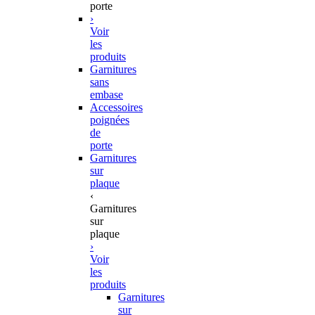
porte
›
Voir
les
produits
Garnitures
sans
embase
Accessoires
poignées
de
porte
Garnitures
sur
plaque
‹
Garnitures
sur
plaque
›
Voir
les
produits
Garnitures
sur