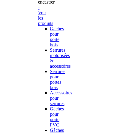
encastrer
›
Voir
les
produits
Gâches
pour
porte
bois
Serrures
motorisées
&
accessoires
Serrures
pour
portes
bois
Accessoires
pour
serrures
Gâches
pour
porte
PVC
Gâches