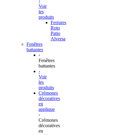
›
Voir
les
produits
Ferrures
Roto
Patio
Alversa
Fenêtres
battantes
‹
Fenêtres
battantes
›
Voir
les
produits
Crémones
décoratives
en
applique
‹
Crémones
décoratives
en