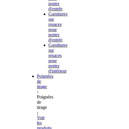
portes
d'entrée
Garnitures
sur
rosaces
pour
portes
d'entrée
Garnitures
sur
rosaces
pour
portes
d'intérieur
Poignées
de
tirage
‹
Poignées
de
tirage
›
Voir
les
produits