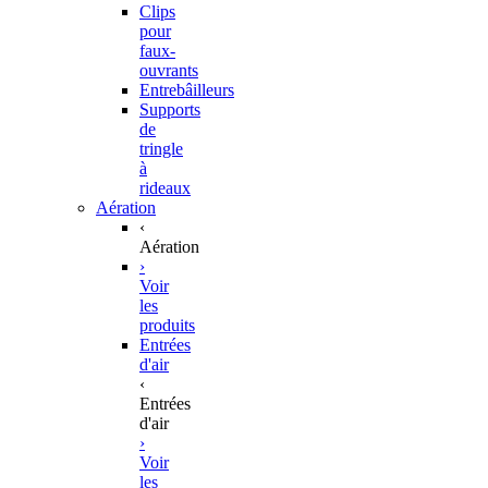
Clips
pour
faux-
ouvrants
Entrebâilleurs
Supports
de
tringle
à
rideaux
Aération
‹
Aération
›
Voir
les
produits
Entrées
d'air
‹
Entrées
d'air
›
Voir
les