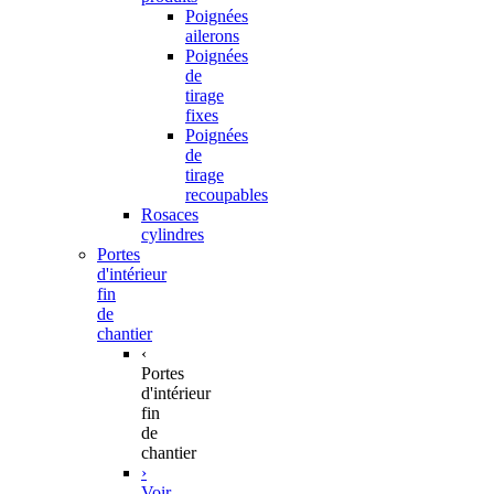
Poignées
ailerons
Poignées
de
tirage
fixes
Poignées
de
tirage
recoupables
Rosaces
cylindres
Portes
d'intérieur
fin
de
chantier
‹
Portes
d'intérieur
fin
de
chantier
›
Voir