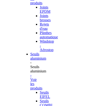
produits
Joints
EPDM
Joints
brosses
Rejets
d'eau
Plinthes
automatique
Windstop
-
Aérostop
Seuils
aluminium
‹
Seuils
aluminium
›
Voir
les
produits
Seuils
EIFEL
Seuils
COMBI