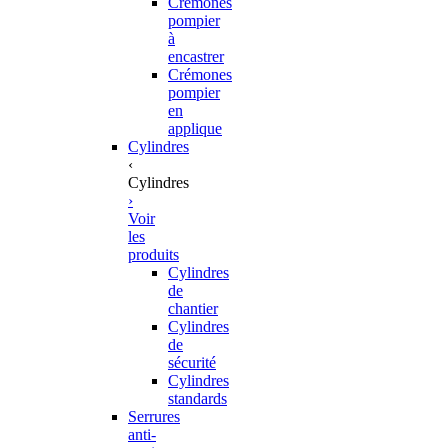
Crémones
pompier
à
encastrer
Crémones
pompier
en
applique
Cylindres
‹
Cylindres
›
Voir
les
produits
Cylindres
de
chantier
Cylindres
de
sécurité
Cylindres
standards
Serrures
anti-