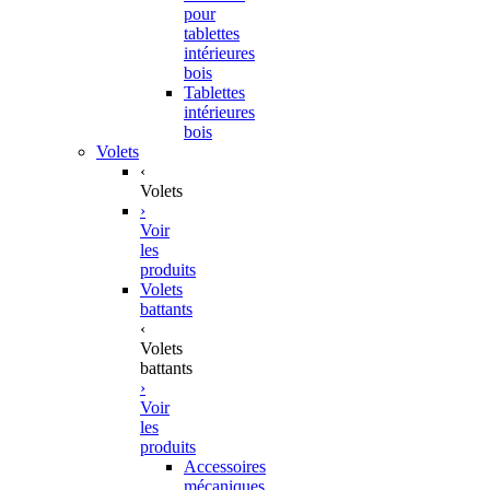
pour
tablettes
intérieures
bois
Tablettes
intérieures
bois
Volets
‹
Volets
›
Voir
les
produits
Volets
battants
‹
Volets
battants
›
Voir
les
produits
Accessoires
mécaniques