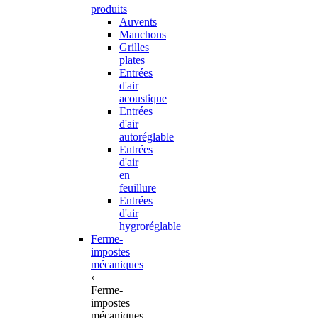
produits
Auvents
Manchons
Grilles
plates
Entrées
d'air
acoustique
Entrées
d'air
autoréglable
Entrées
d'air
en
feuillure
Entrées
d'air
hygroréglable
Ferme-
impostes
mécaniques
‹
Ferme-
impostes
mécaniques