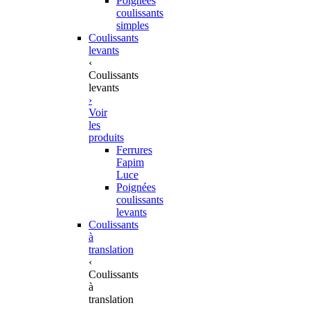
Poignées
coulissants
simples
Coulissants
levants
‹
Coulissants
levants
›
Voir
les
produits
Ferrures
Fapim
Luce
Poignées
coulissants
levants
Coulissants
à
translation
‹
Coulissants
à
translation