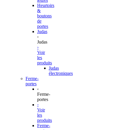
lettres
Heurtoirs
&
boutons
de
portes
Judas
‹
Judas
›
Voir
les
produits
Judas
électroniques
Ferme-
portes
‹
Ferme-
portes
›
Voir
les
produits
Ferme-