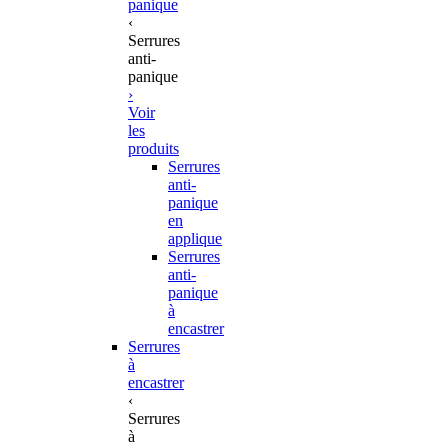
panique
‹
Serrures
anti-
panique
›
Voir
les
produits
Serrures
anti-
panique
en
applique
Serrures
anti-
panique
à
encastrer
Serrures
à
encastrer
‹
Serrures
à