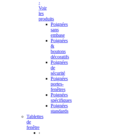
›
Voir
les
produits
Poignées
sans
embase
Poignées
&
boutons
décoratifs
Poignées
de
sécurité
Poignées
portes-
fenêtres
Poignées
spécifiques
Poignées
standards
Tablettes
de
fenêtre
‹