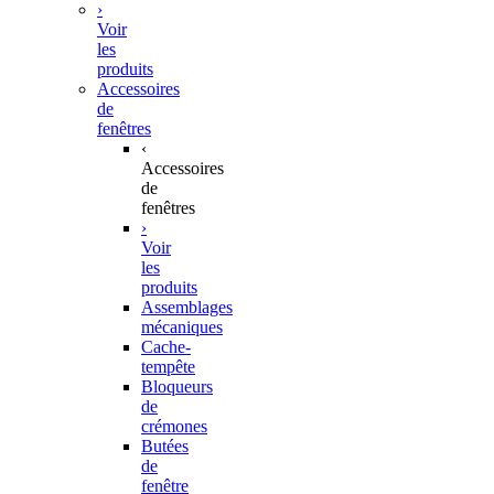
›
Voir
les
produits
Accessoires
de
fenêtres
‹
Accessoires
de
fenêtres
›
Voir
les
produits
Assemblages
mécaniques
Cache-
tempête
Bloqueurs
de
crémones
Butées
de
fenêtre