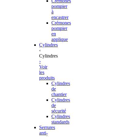
Crémones
pompier
à
encastrer
Crémones
pompier
en
applique
Cylindres
‹
Cylindres
›
Voir
les
produits
Cylindres
de
chantier
Cylindres
de
sécurité
Cylindres
standards
Serrures
anti-