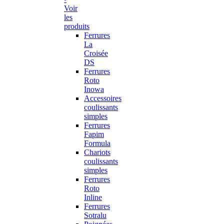
Voir
les
produits
Ferrures
La
Croisée
DS
Ferrures
Roto
Inowa
Accessoires
coulissants
simples
Ferrures
Fapim
Formula
Chariots
coulissants
simples
Ferrures
Roto
Inline
Ferrures
Sotralu