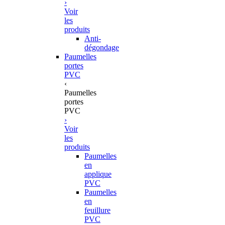
›
Voir
les
produits
Anti-
dégondage
Paumelles
portes
PVC
‹
Paumelles
portes
PVC
›
Voir
les
produits
Paumelles
en
applique
PVC
Paumelles
en
feuillure
PVC