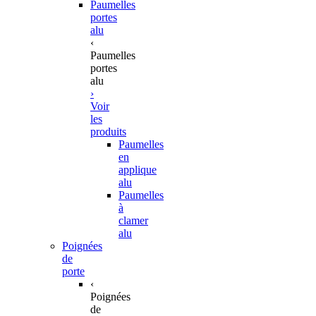
Paumelles
portes
alu
‹
Paumelles
portes
alu
›
Voir
les
produits
Paumelles
en
applique
alu
Paumelles
à
clamer
alu
Poignées
de
porte
‹
Poignées
de