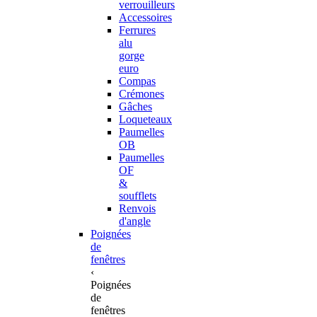
verrouilleurs
Accessoires
Ferrures
alu
gorge
euro
Compas
Crémones
Gâches
Loqueteaux
Paumelles
OB
Paumelles
OF
&
soufflets
Renvois
d'angle
Poignées
de
fenêtres
‹
Poignées
de
fenêtres