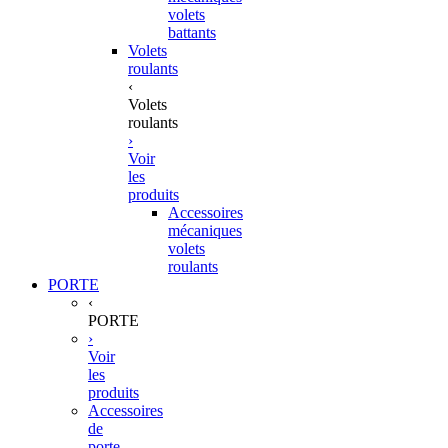
volets
battants
Volets
roulants
‹
Volets
roulants
›
Voir
les
produits
Accessoires
mécaniques
volets
roulants
PORTE
‹
PORTE
›
Voir
les
produits
Accessoires
de
porte