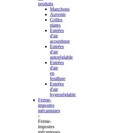
produits
Manchons
Auvents
Grilles
plates
Entrées
d'air
acoustique
Entrées
d'air
autoréglable
Entrées
d'air
en
feuillure
Entrées
d'air
hygroréglable
Ferme-
impostes
mécaniques
‹
Ferme-
impostes
mécaniques