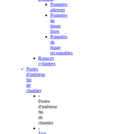
Poignées
ailerons
Poignées
de
tirage
fixes
Poignées
de
tirage
recoupables
Rosaces
cylindres
Portes
d'intérieur
fin
de
chantier
‹
Portes
d'intérieur
fin
de
chantier
›
Voir