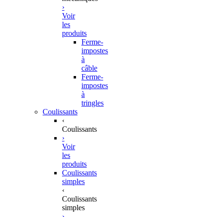
›
Voir
les
produits
Ferme-
impostes
à
câble
Ferme-
impostes
à
tringles
Coulissants
‹
Coulissants
›
Voir
les
produits
Coulissants
simples
‹
Coulissants
simples
›