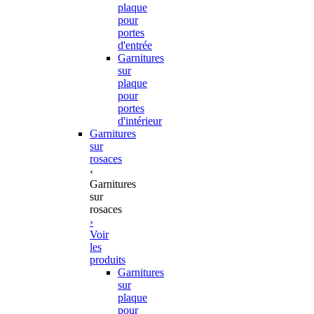
plaque
pour
portes
d'entrée
Garnitures
sur
plaque
pour
portes
d'intérieur
Garnitures
sur
rosaces
‹
Garnitures
sur
rosaces
›
Voir
les
produits
Garnitures
sur
plaque
pour