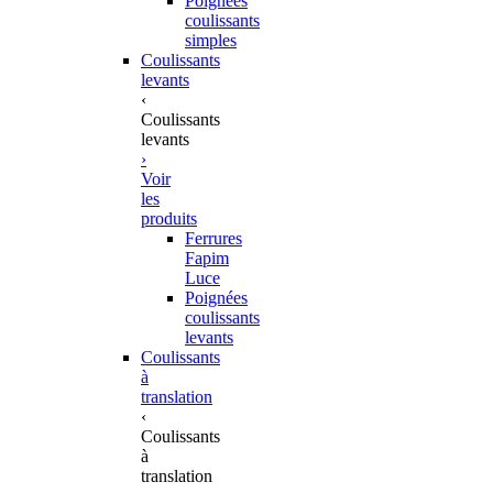
Poignées
coulissants
simples
Coulissants
levants
‹
Coulissants
levants
›
Voir
les
produits
Ferrures
Fapim
Luce
Poignées
coulissants
levants
Coulissants
à
translation
‹
Coulissants
à
translation