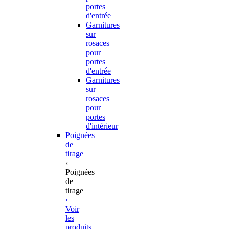
portes
d'entrée
Garnitures
sur
rosaces
pour
portes
d'entrée
Garnitures
sur
rosaces
pour
portes
d'intérieur
Poignées
de
tirage
‹
Poignées
de
tirage
›
Voir
les
produits