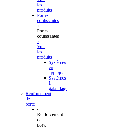
les
produits
Portes
coulissantes
‹
Portes
coulissantes
›
Voir
les
produits
Systèmes
en
applique
Systèmes
à
galandage
Renforcement
de
porte
‹
Renforcement
de
porte