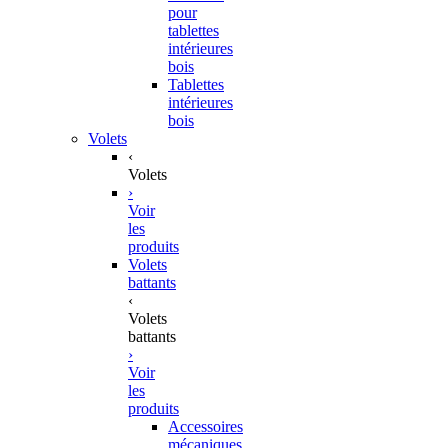
pour
tablettes
intérieures
bois
Tablettes
intérieures
bois
Volets
‹
Volets
›
Voir
les
produits
Volets
battants
‹
Volets
battants
›
Voir
les
produits
Accessoires
mécaniques