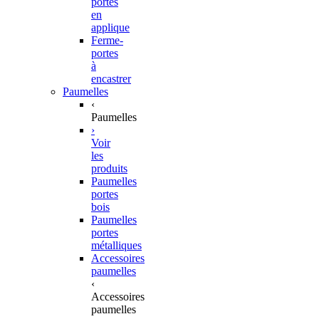
portes
en
applique
Ferme-
portes
à
encastrer
Paumelles
‹
Paumelles
›
Voir
les
produits
Paumelles
portes
bois
Paumelles
portes
métalliques
Accessoires
paumelles
‹
Accessoires
paumelles