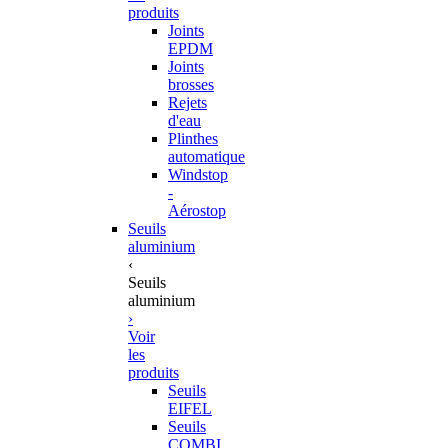
produits
Joints
EPDM
Joints
brosses
Rejets
d'eau
Plinthes
automatique
Windstop
-
Aérostop
Seuils
aluminium
‹
Seuils
aluminium
›
Voir
les
produits
Seuils
EIFEL
Seuils
COMBI