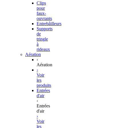
Clips
pour
faux-
ouvrants
Entrebâilleurs
Supports
de
tringle
à
rideaux
Aération
‹
Aération
›
Voir
les
produits
Entrées
d'air
‹
Entrées
d'air
›
Voir
les