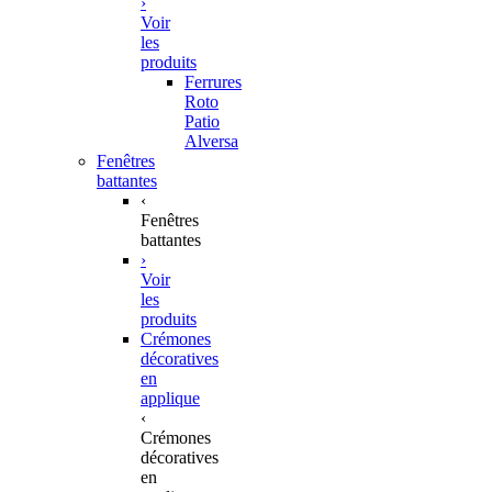
›
Voir
les
produits
Ferrures
Roto
Patio
Alversa
Fenêtres
battantes
‹
Fenêtres
battantes
›
Voir
les
produits
Crémones
décoratives
en
applique
‹
Crémones
décoratives
en