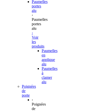
Paumelles
portes
alu
‹
Paumelles
portes
alu
›
Voir
les
produits
Paumelles
en
applique
alu
Paumelles
à
clamer
alu
Poignées
de
porte
‹
Poignées
de