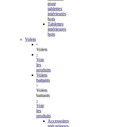
pour
tablettes
intérieures
bois
Tablettes
intérieures
bois
Volets
‹
Volets
›
Voir
les
produits
Volets
battants
‹
Volets
battants
›
Voir
les
produits
Accessoires
mécaniques