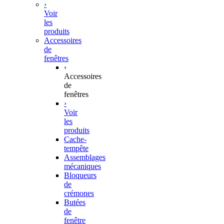
›
Voir
les
produits
Accessoires
de
fenêtres
‹
Accessoires
de
fenêtres
›
Voir
les
produits
Cache-
tempête
Assemblages
mécaniques
Bloqueurs
de
crémones
Butées
de
fenêtre