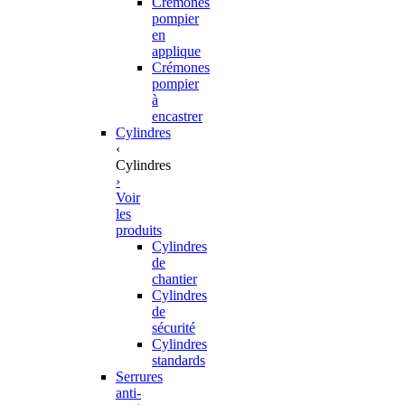
Crémones
pompier
en
applique
Crémones
pompier
à
encastrer
Cylindres
‹
Cylindres
›
Voir
les
produits
Cylindres
de
chantier
Cylindres
de
sécurité
Cylindres
standards
Serrures
anti-