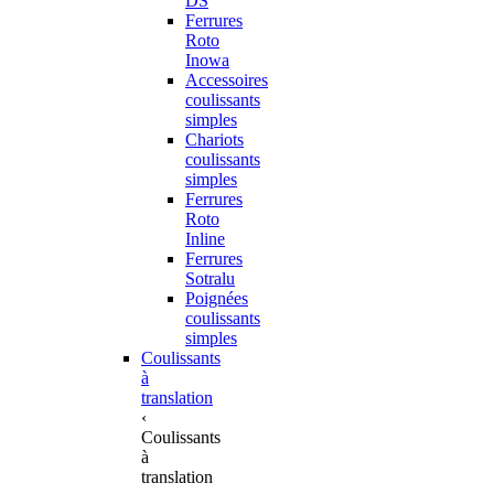
DS
Ferrures
Roto
Inowa
Accessoires
coulissants
simples
Chariots
coulissants
simples
Ferrures
Roto
Inline
Ferrures
Sotralu
Poignées
coulissants
simples
Coulissants
à
translation
‹
Coulissants
à
translation