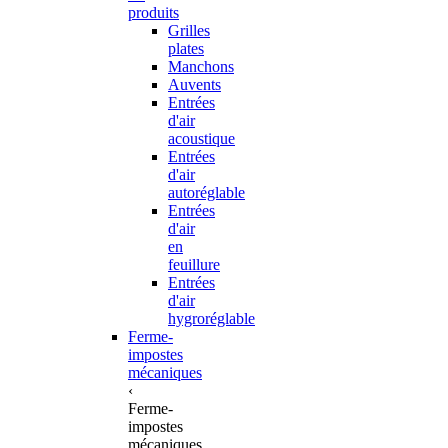
produits
Grilles
plates
Manchons
Auvents
Entrées
d'air
acoustique
Entrées
d'air
autoréglable
Entrées
d'air
en
feuillure
Entrées
d'air
hygroréglable
Ferme-
impostes
mécaniques
‹
Ferme-
impostes
mécaniques