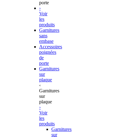
porte
›
Voir
les
produits
Garnitures
sans
embase
Accessoires
poignées
de
porte
Garnitures
sur
plaque
‹
Garnitures
sur
plaque
›
Voir
les
produits
Garnitures
sur