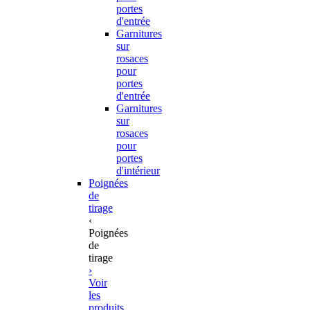
portes
d'entrée
Garnitures
sur
rosaces
pour
portes
d'entrée
Garnitures
sur
rosaces
pour
portes
d'intérieur
Poignées
de
tirage
‹
Poignées
de
tirage
›
Voir
les
produits