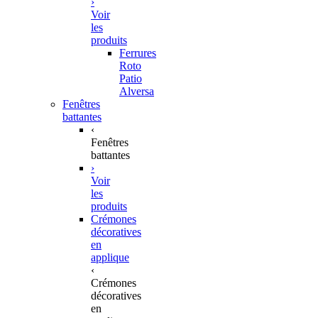
›
Voir
les
produits
Ferrures
Roto
Patio
Alversa
Fenêtres
battantes
‹
Fenêtres
battantes
›
Voir
les
produits
Crémones
décoratives
en
applique
‹
Crémones
décoratives
en