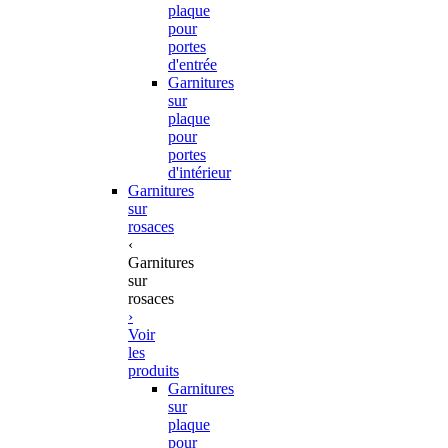
plaque
pour
portes
d'entrée
Garnitures
sur
plaque
pour
portes
d'intérieur
Garnitures
sur
rosaces
‹
Garnitures
sur
rosaces
›
Voir
les
produits
Garnitures
sur
plaque
pour