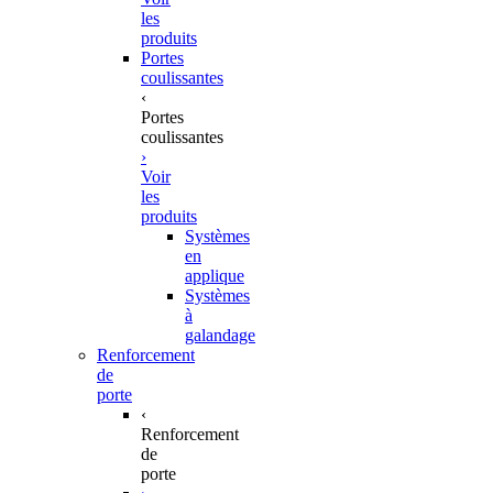
les
produits
Portes
coulissantes
‹
Portes
coulissantes
›
Voir
les
produits
Systèmes
en
applique
Systèmes
à
galandage
Renforcement
de
porte
‹
Renforcement
de
porte