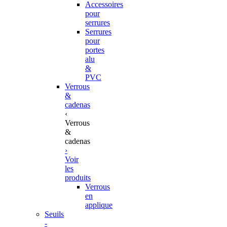
Accessoires
pour
serrures
Serrures
pour
portes
alu
&
PVC
Verrous
&
cadenas
‹
Verrous
&
cadenas
›
Voir
les
produits
Verrous
en
applique
Seuils
-