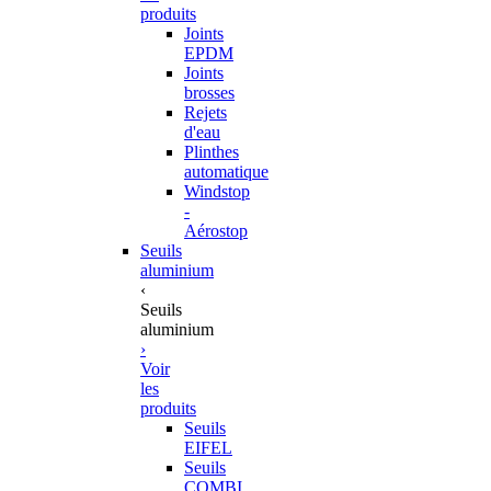
produits
Joints
EPDM
Joints
brosses
Rejets
d'eau
Plinthes
automatique
Windstop
-
Aérostop
Seuils
aluminium
‹
Seuils
aluminium
›
Voir
les
produits
Seuils
EIFEL
Seuils
COMBI