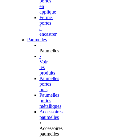
portes
en
applique
Ferme-
portes
à
encastrer
Paumelles
‹
Paumelles
›
Voir
les
produits
Paumelles
portes
bois
Paumelles
portes
métalliques
Accessoires
paumelles
‹
Accessoires
paumelles