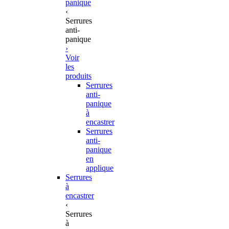
panique
‹
Serrures
anti-
panique
›
Voir
les
produits
Serrures
anti-
panique
à
encastrer
Serrures
anti-
panique
en
applique
Serrures
à
encastrer
‹
Serrures
à