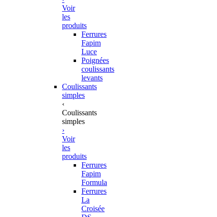
Voir
les
produits
Ferrures
Fapim
Luce
Poignées
coulissants
levants
Coulissants
simples
‹
Coulissants
simples
›
Voir
les
produits
Ferrures
Fapim
Formula
Ferrures
La
Croisée