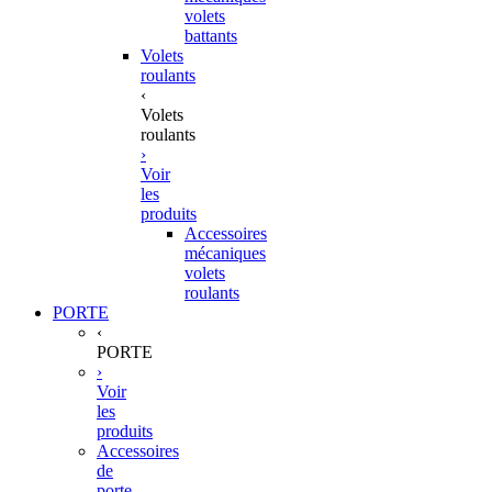
volets
battants
Volets
roulants
‹
Volets
roulants
›
Voir
les
produits
Accessoires
mécaniques
volets
roulants
PORTE
‹
PORTE
›
Voir
les
produits
Accessoires
de
porte