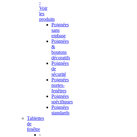
›
Voir
les
produits
Poignées
sans
embase
Poignées
&
boutons
décoratifs
Poignées
de
sécurité
Poignées
portes-
fenêtres
Poignées
spécifiques
Poignées
standards
Tablettes
de
fenêtre
‹