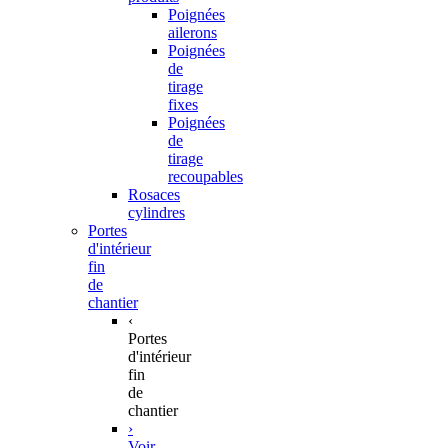
Poignées
ailerons
Poignées
de
tirage
fixes
Poignées
de
tirage
recoupables
Rosaces
cylindres
Portes
d'intérieur
fin
de
chantier
‹
Portes
d'intérieur
fin
de
chantier
›
Voir