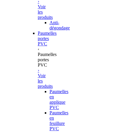
›
Voir
les
produits
Anti-
dégondage
Paumelles
portes
PVC
‹
Paumelles
portes
PVC
›
Voir
les
produits
Paumelles
en
applique
PVC
Paumelles
en
feuillure
PVC