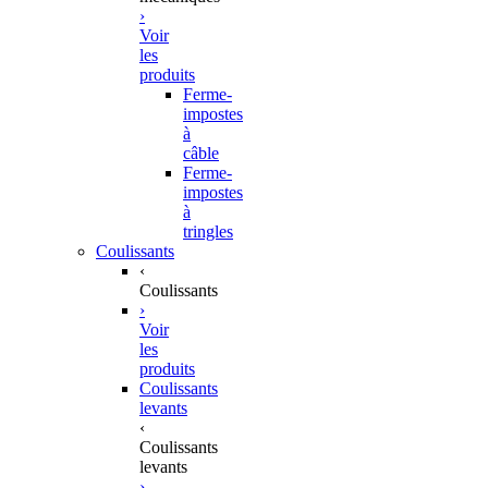
›
Voir
les
produits
Ferme-
impostes
à
câble
Ferme-
impostes
à
tringles
Coulissants
‹
Coulissants
›
Voir
les
produits
Coulissants
levants
‹
Coulissants
levants
›