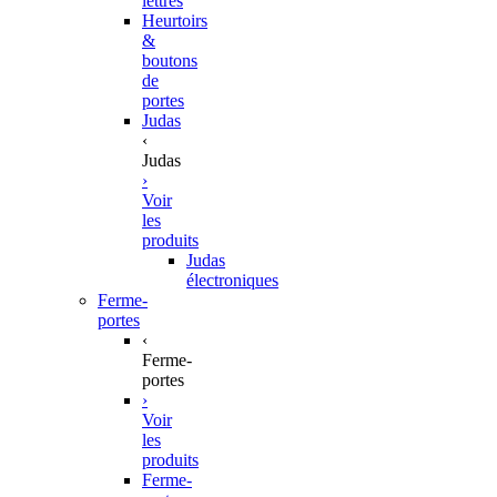
lettres
Heurtoirs
&
boutons
de
portes
Judas
‹
Judas
›
Voir
les
produits
Judas
électroniques
Ferme-
portes
‹
Ferme-
portes
›
Voir
les
produits
Ferme-