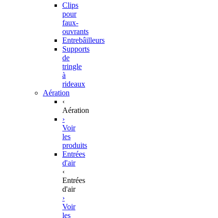
Clips
pour
faux-
ouvrants
Entrebâilleurs
Supports
de
tringle
à
rideaux
Aération
‹
Aération
›
Voir
les
produits
Entrées
d'air
‹
Entrées
d'air
›
Voir
les