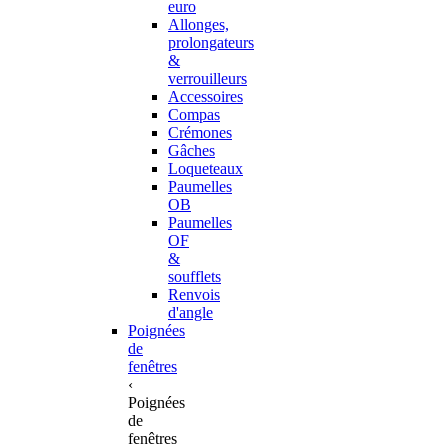
euro
Allonges,
prolongateurs
&
verrouilleurs
Accessoires
Compas
Crémones
Gâches
Loqueteaux
Paumelles
OB
Paumelles
OF
&
soufflets
Renvois
d'angle
Poignées
de
fenêtres
‹
Poignées
de
fenêtres