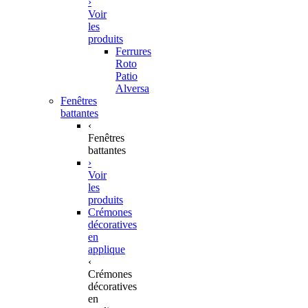
›
Voir
les
produits
Ferrures
Roto
Patio
Alversa
Fenêtres
battantes
‹
Fenêtres
battantes
›
Voir
les
produits
Crémones
décoratives
en
applique
‹
Crémones
décoratives
en