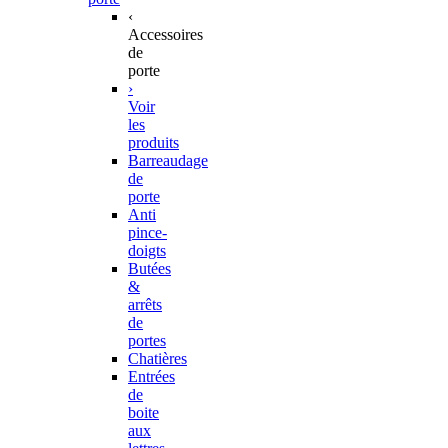
‹
Accessoires
de
porte
›
Voir
les
produits
Barreaudage
de
porte
Anti
pince-
doigts
Butées
&
arrêts
de
portes
Chatières
Entrées
de
boite
aux