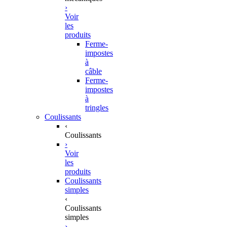
›
Voir
les
produits
Ferme-
impostes
à
câble
Ferme-
impostes
à
tringles
Coulissants
‹
Coulissants
›
Voir
les
produits
Coulissants
simples
‹
Coulissants
simples
›