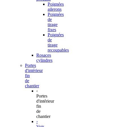
Poignées
ailerons
Poignées
de
tirage
fixes
Poignées
de
tirage
recoupables
Rosaces
cylindres
Portes
d'intérieur
fin
de
chantier
‹
Portes
d'intérieur
fin
de
chantier
›
Voir