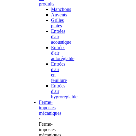
produits
Manchons
Auvents
Grilles
plates
Entrées
d'air
acoustique
Entrées
d'air
autoréglable
Entrées
d'air
en
feuillure
Entrées
d'air
hygroréglable
Ferme-
impostes
mécaniques
‹
Ferme-
impostes
mécaniques