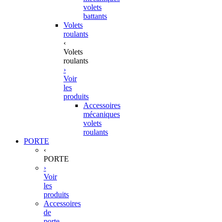
volets
battants
Volets
roulants
‹
Volets
roulants
›
Voir
les
produits
Accessoires
mécaniques
volets
roulants
PORTE
‹
PORTE
›
Voir
les
produits
Accessoires
de
porte