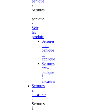
panique
‹
Serrures
anti-
panique
›
Voir
les
produits
Serrures
anti-
panique
en
applique
Serrures
anti-
panique
à
encastrer
Serrures
à
encastrer
‹
Serrures
à