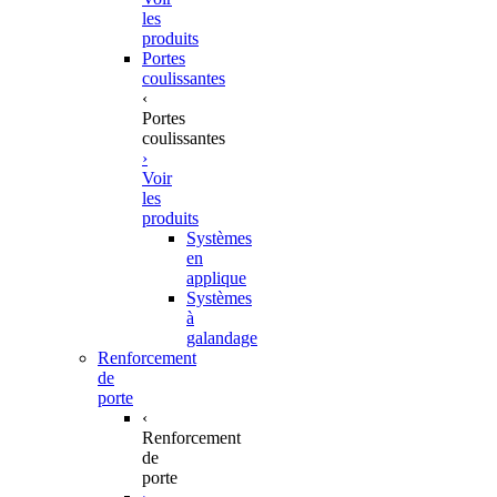
les
produits
Portes
coulissantes
‹
Portes
coulissantes
›
Voir
les
produits
Systèmes
en
applique
Systèmes
à
galandage
Renforcement
de
porte
‹
Renforcement
de
porte