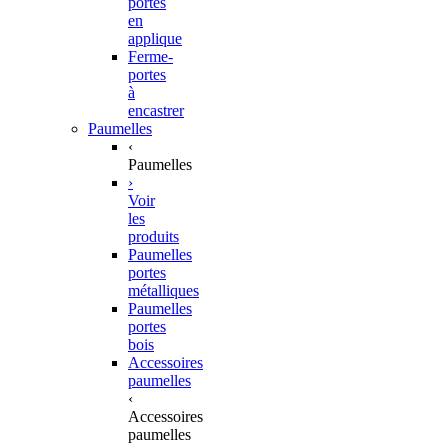
portes
en
applique
Ferme-
portes
à
encastrer
Paumelles
‹
Paumelles
›
Voir
les
produits
Paumelles
portes
métalliques
Paumelles
portes
bois
Accessoires
paumelles
‹
Accessoires
paumelles