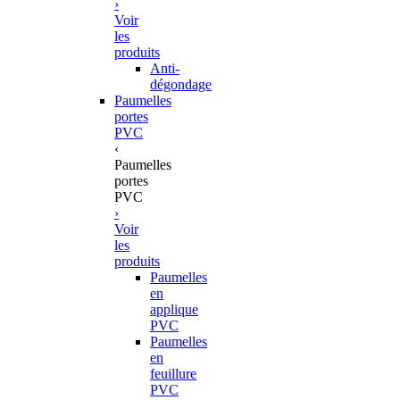
›
Voir
les
produits
Anti-
dégondage
Paumelles
portes
PVC
‹
Paumelles
portes
PVC
›
Voir
les
produits
Paumelles
en
applique
PVC
Paumelles
en
feuillure
PVC