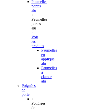
Paumelles
portes
alu
‹
Paumelles
portes
alu
›
Voir
les
produits
Paumelles
en
applique
alu
Paumelles
à
clamer
alu
Poignées
de
porte
‹
Poignées
de