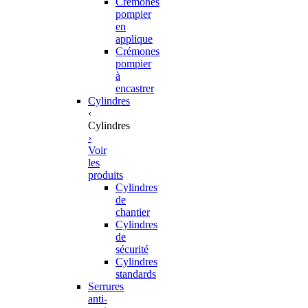
Crémones
pompier
en
applique
Crémones
pompier
à
encastrer
Cylindres
‹
Cylindres
›
Voir
les
produits
Cylindres
de
chantier
Cylindres
de
sécurité
Cylindres
standards
Serrures
anti-