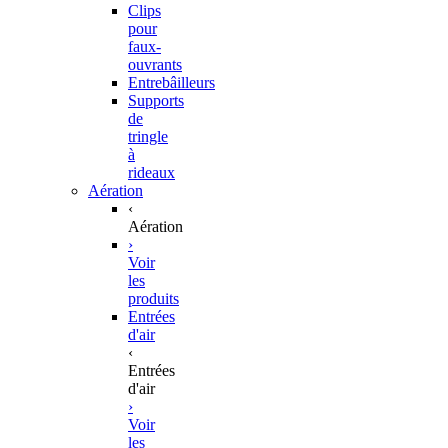
Clips
pour
faux-
ouvrants
Entrebâilleurs
Supports
de
tringle
à
rideaux
Aération
‹
Aération
›
Voir
les
produits
Entrées
d'air
‹
Entrées
d'air
›
Voir
les