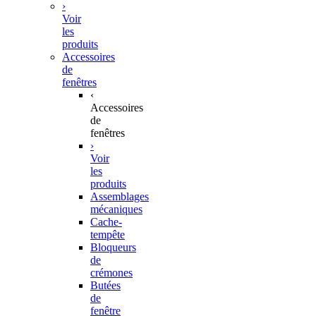
›
Voir
les
produits
Accessoires
de
fenêtres
‹
Accessoires
de
fenêtres
›
Voir
les
produits
Assemblages
mécaniques
Cache-
tempête
Bloqueurs
de
crémones
Butées
de
fenêtre