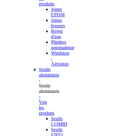
produits
Joints
EPDM
Joints
brosses
Rejets
d'eau
Plinthes
automatique
Windstop
-
Aérostop
Seuils
aluminium
‹
Seuils
aluminium
›
Voir
les
produits
Seuils
COMBI
Seuils
EIFEL