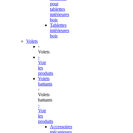
pour
tablettes
intérieures
bois
Tablettes
intérieures
bois
Volets
‹
Volets
›
Voir
les
produits
Volets
battants
‹
Volets
battants
›
Voir
les
produits
Accessoires
mécaniques