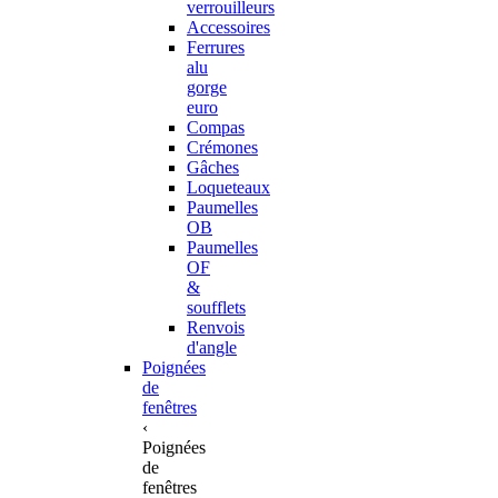
verrouilleurs
Accessoires
Ferrures
alu
gorge
euro
Compas
Crémones
Gâches
Loqueteaux
Paumelles
OB
Paumelles
OF
&
soufflets
Renvois
d'angle
Poignées
de
fenêtres
‹
Poignées
de
fenêtres