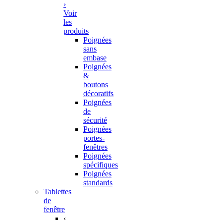
›
Voir
les
produits
Poignées
sans
embase
Poignées
&
boutons
décoratifs
Poignées
de
sécurité
Poignées
portes-
fenêtres
Poignées
spécifiques
Poignées
standards
Tablettes
de
fenêtre
‹