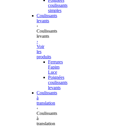
Poignées
coulissants
simples
Coulissants
levants
‹
Coulissants
levants
›
Voir
les
produits
Ferrures
Fapim
Luce
Poignées
coulissants
levants
Coulissants
à
translation
‹
Coulissants
à
translation