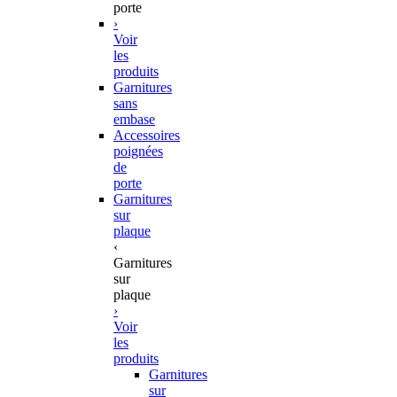
porte
›
Voir
les
produits
Garnitures
sans
embase
Accessoires
poignées
de
porte
Garnitures
sur
plaque
‹
Garnitures
sur
plaque
›
Voir
les
produits
Garnitures
sur