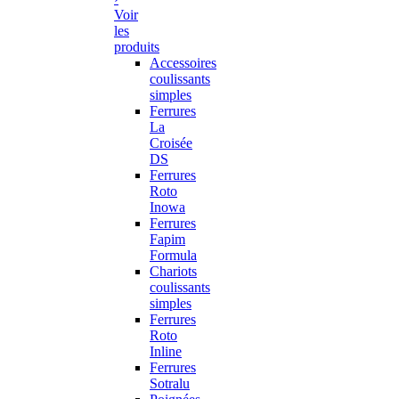
Voir
les
produits
Accessoires
coulissants
simples
Ferrures
La
Croisée
DS
Ferrures
Roto
Inowa
Ferrures
Fapim
Formula
Chariots
coulissants
simples
Ferrures
Roto
Inline
Ferrures
Sotralu