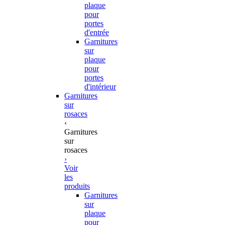
plaque
pour
portes
d'entrée
Garnitures
sur
plaque
pour
portes
d'intérieur
Garnitures
sur
rosaces
‹
Garnitures
sur
rosaces
›
Voir
les
produits
Garnitures
sur
plaque
pour