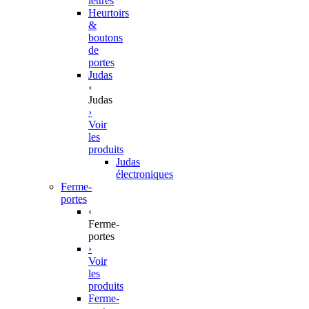
lettres
Heurtoirs
&
boutons
de
portes
Judas
‹
Judas
›
Voir
les
produits
Judas
électroniques
Ferme-
portes
‹
Ferme-
portes
›
Voir
les
produits
Ferme-