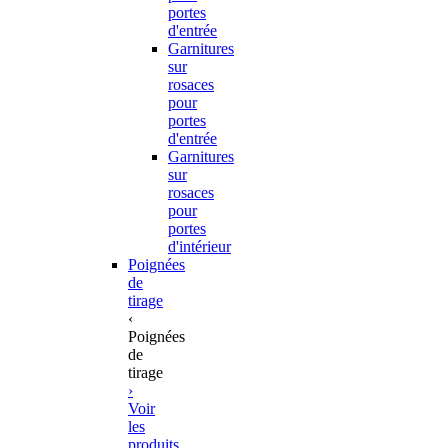
portes
d'entrée
Garnitures
sur
rosaces
pour
portes
d'entrée
Garnitures
sur
rosaces
pour
portes
d'intérieur
Poignées
de
tirage
‹
Poignées
de
tirage
›
Voir
les
produits