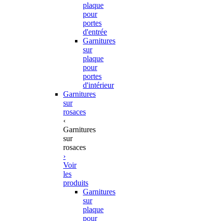
plaque
pour
portes
d'entrée
Garnitures
sur
plaque
pour
portes
d'intérieur
Garnitures
sur
rosaces
‹
Garnitures
sur
rosaces
›
Voir
les
produits
Garnitures
sur
plaque
pour