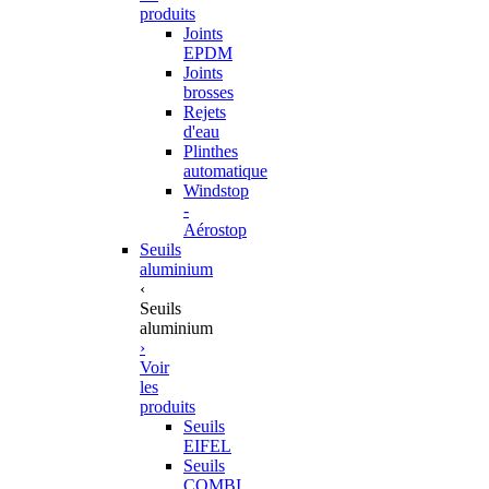
produits
Joints
EPDM
Joints
brosses
Rejets
d'eau
Plinthes
automatique
Windstop
-
Aérostop
Seuils
aluminium
‹
Seuils
aluminium
›
Voir
les
produits
Seuils
EIFEL
Seuils
COMBI