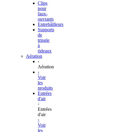
Clips
pour
faux-
ouvrants
Entrebâilleurs
Supports
de
tringle
à
rideaux
Aération
‹
Aération
›
Voir
les
produits
Entrées
d'air
‹
Entrées
d'air
›
Voir
les