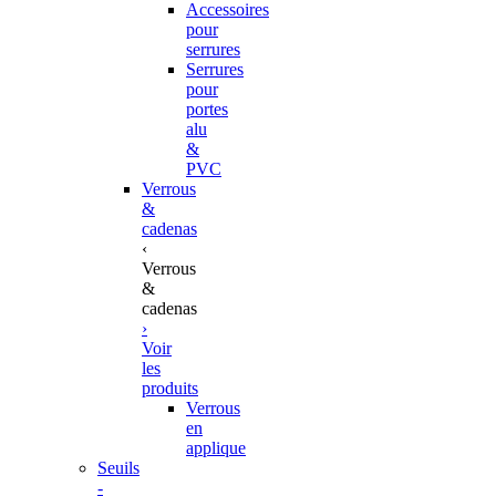
Accessoires
pour
serrures
Serrures
pour
portes
alu
&
PVC
Verrous
&
cadenas
‹
Verrous
&
cadenas
›
Voir
les
produits
Verrous
en
applique
Seuils
-