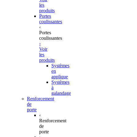
les
produits
Portes
coulissantes
‹
Portes
coulissantes
›
Voir
les
produits
Systèmes
en
applique
Systèmes
à
galandage
Renforcement
de
porte
‹
Renforcement
de
porte