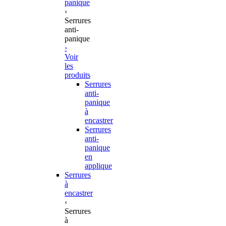
panique
‹
Serrures
anti-
panique
›
Voir
les
produits
Serrures
anti-
panique
à
encastrer
Serrures
anti-
panique
en
applique
Serrures
à
encastrer
‹
Serrures
à