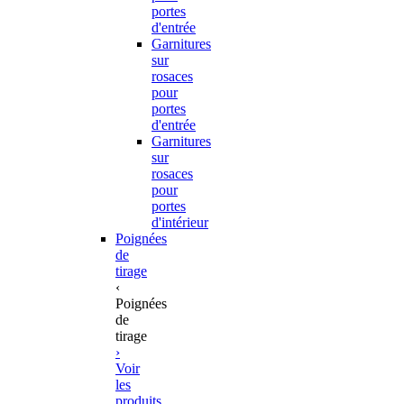
portes
d'entrée
Garnitures
sur
rosaces
pour
portes
d'entrée
Garnitures
sur
rosaces
pour
portes
d'intérieur
Poignées
de
tirage
‹
Poignées
de
tirage
›
Voir
les
produits