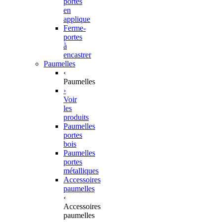
portes
en
applique
Ferme-
portes
à
encastrer
Paumelles
‹
Paumelles
›
Voir
les
produits
Paumelles
portes
bois
Paumelles
portes
métalliques
Accessoires
paumelles
‹
Accessoires
paumelles