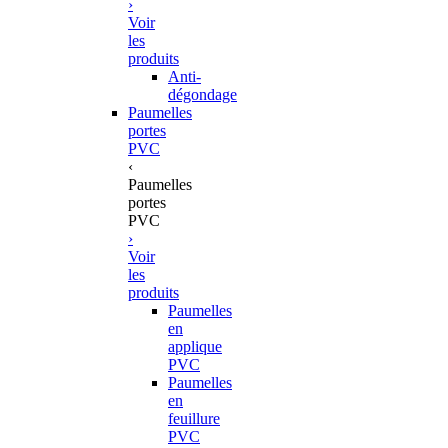
›
Voir
les
produits
Anti-
dégondage
Paumelles
portes
PVC
‹
Paumelles
portes
PVC
›
Voir
les
produits
Paumelles
en
applique
PVC
Paumelles
en
feuillure
PVC