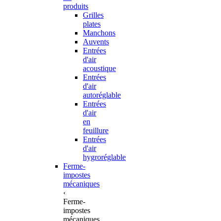
produits
Grilles
plates
Manchons
Auvents
Entrées
d'air
acoustique
Entrées
d'air
autoréglable
Entrées
d'air
en
feuillure
Entrées
d'air
hygroréglable
Ferme-
impostes
mécaniques
‹
Ferme-
impostes
mécaniques