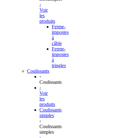
›
Voir
les
produits
Ferme-
impostes
à
câble
Ferme-
impostes
à
tringles
Coulissants
‹
Coulissants
›
Voir
les
produits
Coulissants
simples
‹
Coulissants
simples
›