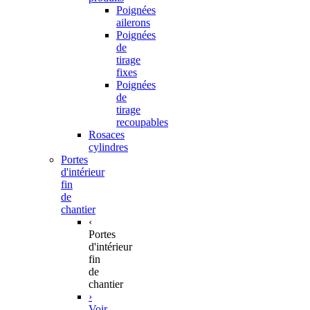
Poignées
ailerons
Poignées
de
tirage
fixes
Poignées
de
tirage
recoupables
Rosaces
cylindres
Portes
d'intérieur
fin
de
chantier
‹
Portes
d'intérieur
fin
de
chantier
›
Voir