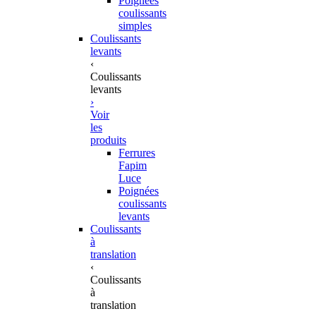
Poignées
coulissants
simples
Coulissants
levants
‹
Coulissants
levants
›
Voir
les
produits
Ferrures
Fapim
Luce
Poignées
coulissants
levants
Coulissants
à
translation
‹
Coulissants
à
translation