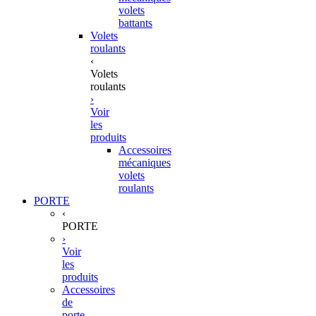
volets
battants
Volets
roulants
‹
Volets
roulants
›
Voir
les
produits
Accessoires
mécaniques
volets
roulants
PORTE
‹
PORTE
›
Voir
les
produits
Accessoires
de
porte