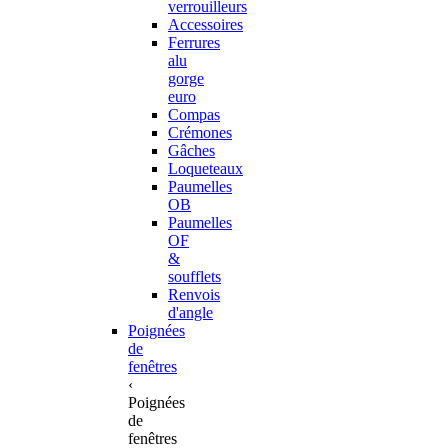
verrouilleurs
Accessoires
Ferrures
alu
gorge
euro
Compas
Crémones
Gâches
Loqueteaux
Paumelles
OB
Paumelles
OF
&
soufflets
Renvois
d'angle
Poignées
de
fenêtres
‹
Poignées
de
fenêtres