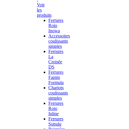
Voir
les
produits
Ferrures
Roto
Inowa
Accessoires
coulissants
simples
Ferrures
La
Croisée
DS
Ferrures
Fapim
Formula
Chariots
coulissants
simples
Ferrures
Roto
Inline
Ferrures
Sotralu