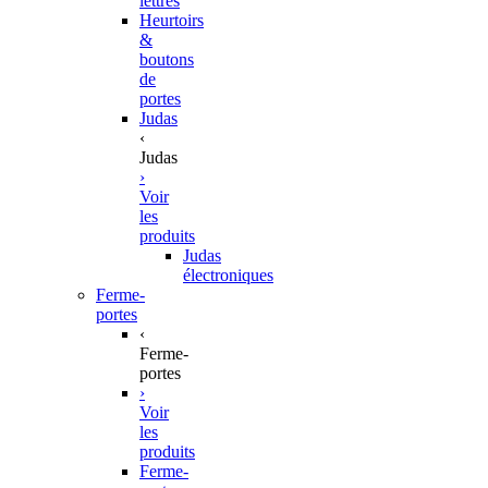
lettres
Heurtoirs
&
boutons
de
portes
Judas
‹
Judas
›
Voir
les
produits
Judas
électroniques
Ferme-
portes
‹
Ferme-
portes
›
Voir
les
produits
Ferme-