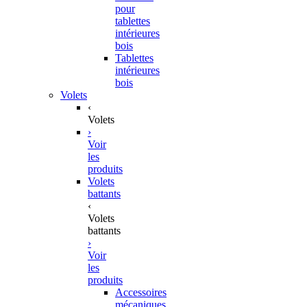
pour
tablettes
intérieures
bois
Tablettes
intérieures
bois
Volets
‹
Volets
›
Voir
les
produits
Volets
battants
‹
Volets
battants
›
Voir
les
produits
Accessoires
mécaniques