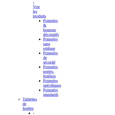
›
Voir
les
produits
Poignées
&
boutons
décoratifs
Poignées
sans
embase
Poignées
de
sécurité
Poignées
portes-
fenêtres
Poignées
spécifiques
Poignées
standards
Tablettes
de
fenêtre
‹