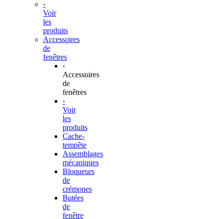
›
Voir
les
produits
Accessoires
de
fenêtres
‹
Accessoires
de
fenêtres
›
Voir
les
produits
Cache-
tempête
Assemblages
mécaniques
Bloqueurs
de
crémones
Butées
de
fenêtre