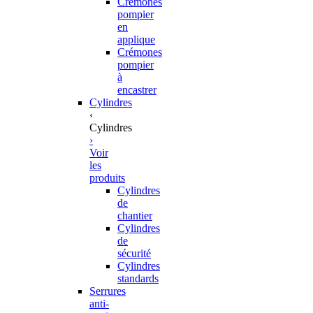
Crémones
pompier
en
applique
Crémones
pompier
à
encastrer
Cylindres
‹
Cylindres
›
Voir
les
produits
Cylindres
de
chantier
Cylindres
de
sécurité
Cylindres
standards
Serrures
anti-