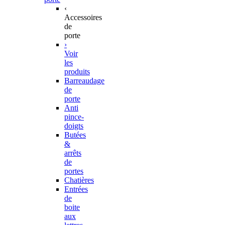
‹
Accessoires
de
porte
›
Voir
les
produits
Barreaudage
de
porte
Anti
pince-
doigts
Butées
&
arrêts
de
portes
Chatières
Entrées
de
boite
aux