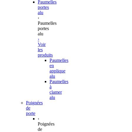
Paumelles
portes
alu
‹
Paumelles
portes
alu
›
Voir
les
produits
Paumelles
en
applique
alu
Paumelles
à
clamer
alu
Poignées
de
porte
‹
Poignées
de