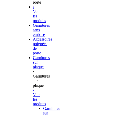
porte
›
Voir
les
produits
Garnitures
sans
embase
Accessoires
poignées
de
porte
Garnitures
sur
plaque
‹
Garnitures
sur
plaque
›
Voir
les
produits
Garnitures
sur