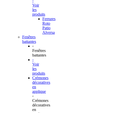
›
Voir
les
produits
Ferrures
Roto
Patio
Alversa
Fenêtres
battantes
‹
Fenêtres
battantes
›
Voir
les
produits
Crémones
décoratives
en
applique
‹
Crémones
décoratives
en