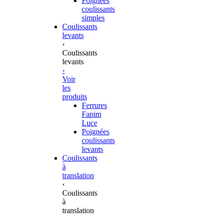
Poignées
coulissants
simples
Coulissants
levants
‹
Coulissants
levants
›
Voir
les
produits
Ferrures
Fapim
Luce
Poignées
coulissants
levants
Coulissants
à
translation
‹
Coulissants
à
translation