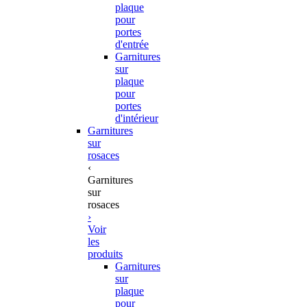
plaque
pour
portes
d'entrée
Garnitures
sur
plaque
pour
portes
d'intérieur
Garnitures
sur
rosaces
‹
Garnitures
sur
rosaces
›
Voir
les
produits
Garnitures
sur
plaque
pour