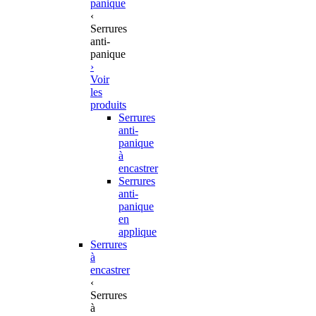
panique
‹
Serrures
anti-
panique
›
Voir
les
produits
Serrures
anti-
panique
à
encastrer
Serrures
anti-
panique
en
applique
Serrures
à
encastrer
‹
Serrures
à