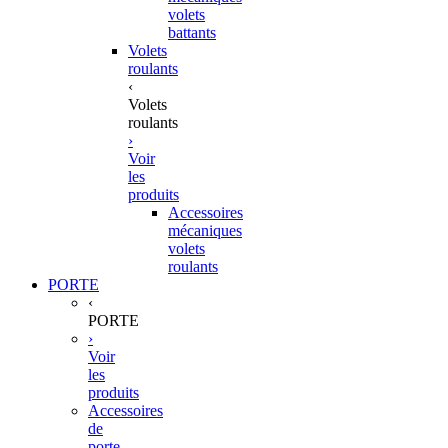
volets
battants
Volets
roulants
‹
Volets
roulants
›
Voir
les
produits
Accessoires
mécaniques
volets
roulants
PORTE
‹
PORTE
›
Voir
les
produits
Accessoires
de
porte