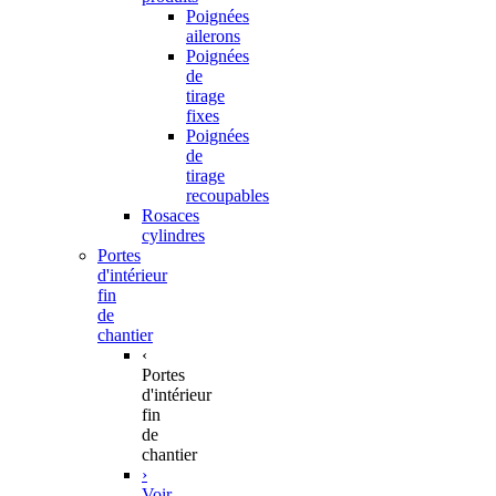
Poignées
ailerons
Poignées
de
tirage
fixes
Poignées
de
tirage
recoupables
Rosaces
cylindres
Portes
d'intérieur
fin
de
chantier
‹
Portes
d'intérieur
fin
de
chantier
›
Voir