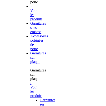
porte
›
Voir
les
produits
Garnitures
sans
embase
Accessoires
poignées
de
porte
Garnitures
sur
plaque
‹
Garnitures
sur
plaque
›
Voir
les
produits
Garnitures
sur