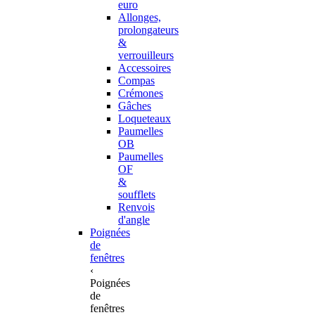
euro
Allonges,
prolongateurs
&
verrouilleurs
Accessoires
Compas
Crémones
Gâches
Loqueteaux
Paumelles
OB
Paumelles
OF
&
soufflets
Renvois
d'angle
Poignées
de
fenêtres
‹
Poignées
de
fenêtres