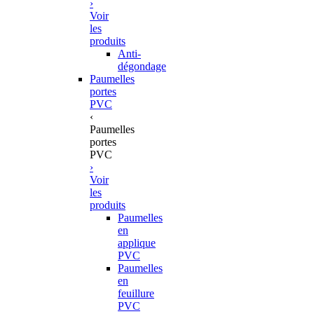
›
Voir
les
produits
Anti-
dégondage
Paumelles
portes
PVC
‹
Paumelles
portes
PVC
›
Voir
les
produits
Paumelles
en
applique
PVC
Paumelles
en
feuillure
PVC