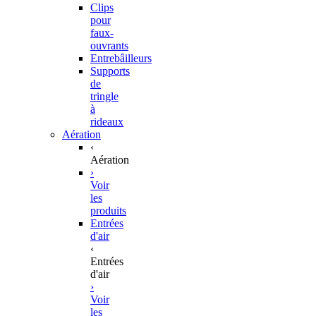
Clips
pour
faux-
ouvrants
Entrebâilleurs
Supports
de
tringle
à
rideaux
Aération
‹
Aération
›
Voir
les
produits
Entrées
d'air
‹
Entrées
d'air
›
Voir
les