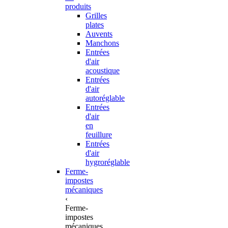
produits
Grilles
plates
Auvents
Manchons
Entrées
d'air
acoustique
Entrées
d'air
autoréglable
Entrées
d'air
en
feuillure
Entrées
d'air
hygroréglable
Ferme-
impostes
mécaniques
‹
Ferme-
impostes
mécaniques