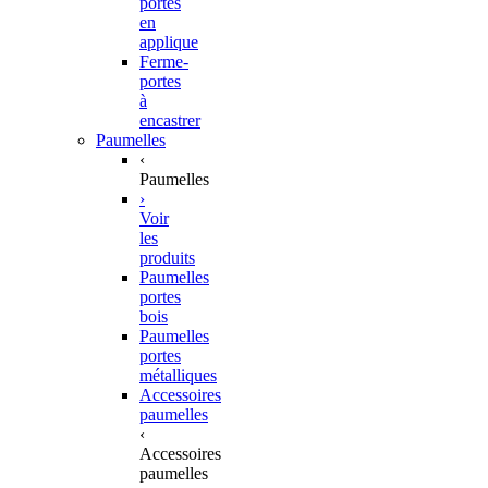
portes
en
applique
Ferme-
portes
à
encastrer
Paumelles
‹
Paumelles
›
Voir
les
produits
Paumelles
portes
bois
Paumelles
portes
métalliques
Accessoires
paumelles
‹
Accessoires
paumelles