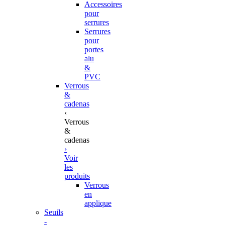
Accessoires
pour
serrures
Serrures
pour
portes
alu
&
PVC
Verrous
&
cadenas
‹
Verrous
&
cadenas
›
Voir
les
produits
Verrous
en
applique
Seuils
-