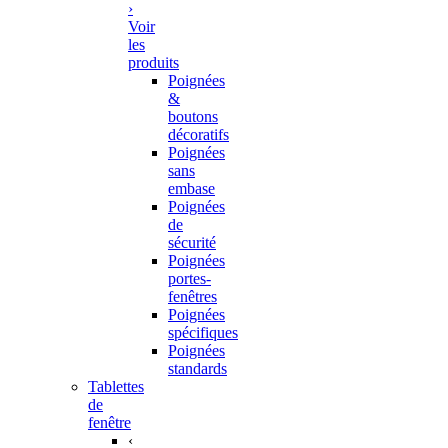
›
Voir
les
produits
Poignées
&
boutons
décoratifs
Poignées
sans
embase
Poignées
de
sécurité
Poignées
portes-
fenêtres
Poignées
spécifiques
Poignées
standards
Tablettes
de
fenêtre
‹