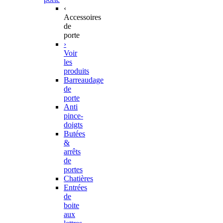
‹
Accessoires
de
porte
›
Voir
les
produits
Barreaudage
de
porte
Anti
pince-
doigts
Butées
&
arrêts
de
portes
Chatières
Entrées
de
boite
aux