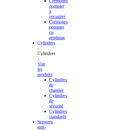
Crémones
pompier
à
encastrer
Crémones
pompier
en
applique
Cylindres
‹
Cylindres
›
Voir
les
produits
Cylindres
de
chantier
Cylindres
de
sécurité
Cylindres
standards
Serrures
anti-