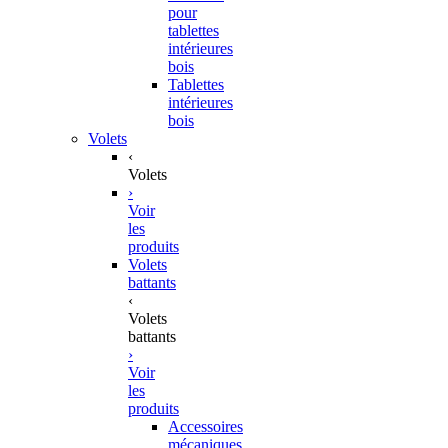
pour
tablettes
intérieures
bois
Tablettes
intérieures
bois
Volets
‹
Volets
›
Voir
les
produits
Volets
battants
‹
Volets
battants
›
Voir
les
produits
Accessoires
mécaniques