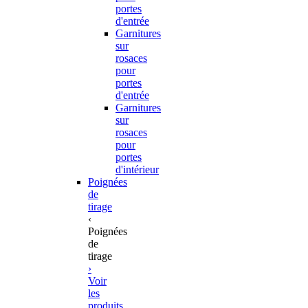
portes
d'entrée
Garnitures
sur
rosaces
pour
portes
d'entrée
Garnitures
sur
rosaces
pour
portes
d'intérieur
Poignées
de
tirage
‹
Poignées
de
tirage
›
Voir
les
produits