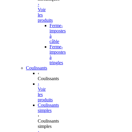
›
Voir
les
produits
Ferme-
impostes
à
câble
Ferme-
impostes
à
tringles
Coulissants
‹
Coulissants
›
Voir
les
produits
Coulissants
simples
‹
Coulissants
simples
›