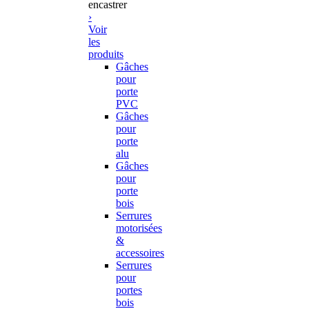
encastrer
›
Voir
les
produits
Gâches
pour
porte
PVC
Gâches
pour
porte
alu
Gâches
pour
porte
bois
Serrures
motorisées
&
accessoires
Serrures
pour
portes
bois