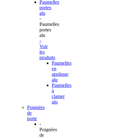
Paumelles
portes
alu
‹
Paumelles
portes
alu
›
Voir
les
produits
Paumelles
en
applique
alu
Paumelles
à
clamer
alu
Poignées
de
porte
‹
Poignées
de