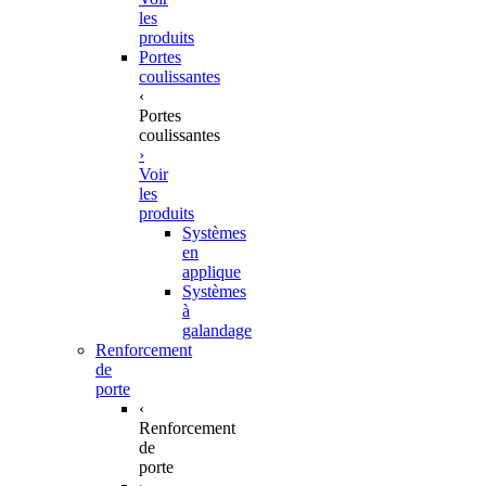
les
produits
Portes
coulissantes
‹
Portes
coulissantes
›
Voir
les
produits
Systèmes
en
applique
Systèmes
à
galandage
Renforcement
de
porte
‹
Renforcement
de
porte