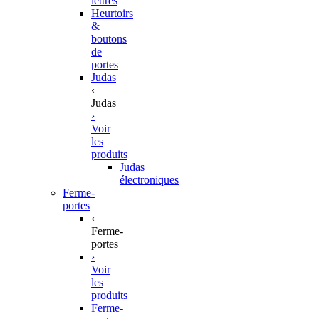
lettres
Heurtoirs
&
boutons
de
portes
Judas
‹
Judas
›
Voir
les
produits
Judas
électroniques
Ferme-
portes
‹
Ferme-
portes
›
Voir
les
produits
Ferme-