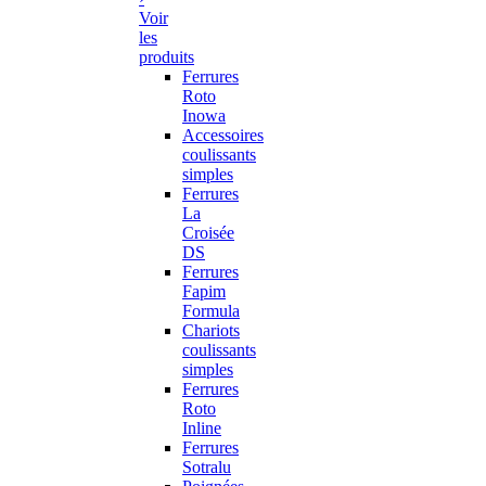
Voir
les
produits
Ferrures
Roto
Inowa
Accessoires
coulissants
simples
Ferrures
La
Croisée
DS
Ferrures
Fapim
Formula
Chariots
coulissants
simples
Ferrures
Roto
Inline
Ferrures
Sotralu