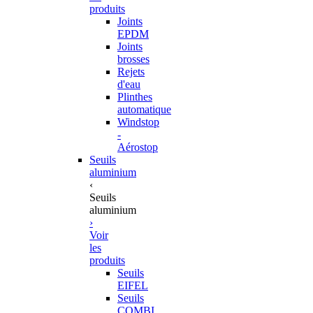
produits
Joints
EPDM
Joints
brosses
Rejets
d'eau
Plinthes
automatique
Windstop
-
Aérostop
Seuils
aluminium
‹
Seuils
aluminium
›
Voir
les
produits
Seuils
EIFEL
Seuils
COMBI