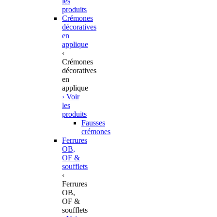
les
produits
Crémones
décoratives
en
applique
‹
Crémones
décoratives
en
applique
› Voir
les
produits
Fausses
crémones
Ferrures
OB,
OF &
soufflets
‹
Ferrures
OB,
OF &
soufflets