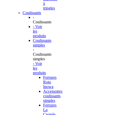
à
tringles
Coulissants
‹
Coulissants
› Voir
les
produits
Coulissants
simples
‹
Coulissants
simples
› Voir
les
produits
Ferrures
Roto
Inowa
Accessoires
coulissants
simples
Ferrures
La
Croisée