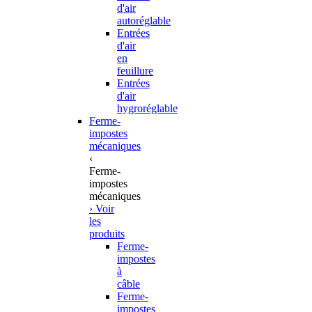
d'air
autoréglable
Entrées
d'air
en
feuillure
Entrées
d'air
hygroréglable
Ferme-
impostes
mécaniques
‹
Ferme-
impostes
mécaniques
› Voir
les
produits
Ferme-
impostes
à
câble
Ferme-
impostes