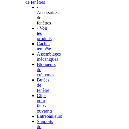
de fenêtres
‹
Accessoires
de
fenêtres
› Voir
les
produits
Cache-
tempête
Assemblages
mécaniques
Bloqueurs
de
crémones
Butées
de
fenêtre
Clips
pour
faux-
ouvrants
Entrebâilleurs
Supports
de