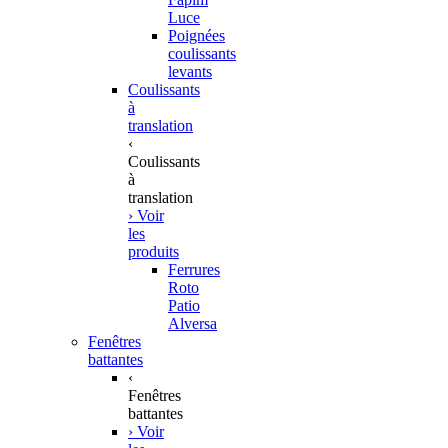
Luce
Poignées
coulissants
levants
Coulissants
à
translation
‹
Coulissants
à
translation
› Voir
les
produits
Ferrures
Roto
Patio
Alversa
Fenêtres
battantes
‹
Fenêtres
battantes
› Voir