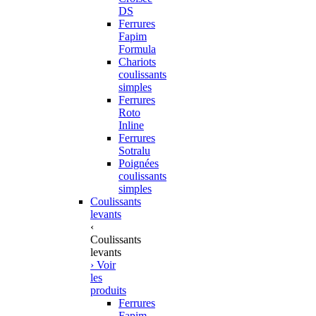
DS
Ferrures
Fapim
Formula
Chariots
coulissants
simples
Ferrures
Roto
Inline
Ferrures
Sotralu
Poignées
coulissants
simples
Coulissants
levants
‹
Coulissants
levants
› Voir
les
produits
Ferrures
Fapim