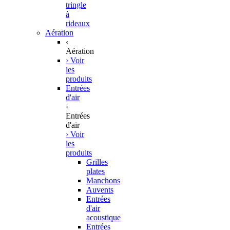
tringle
à
rideaux
Aération
‹
Aération
› Voir
les
produits
Entrées
d'air
‹
Entrées
d'air
› Voir
les
produits
Grilles
plates
Manchons
Auvents
Entrées
d'air
acoustique
Entrées