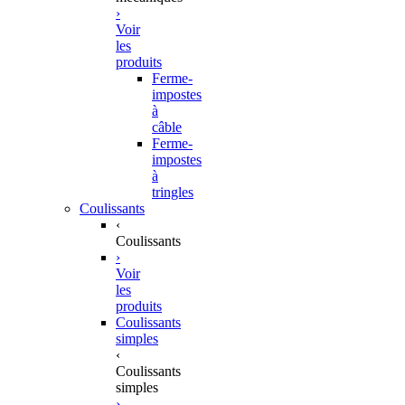
›
Voir
les
produits
Ferme-
impostes
à
câble
Ferme-
impostes
à
tringles
Coulissants
‹
Coulissants
›
Voir
les
produits
Coulissants
simples
‹
Coulissants
simples
›