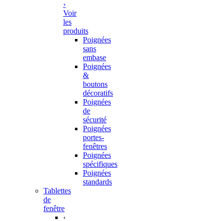
›
Voir
les
produits
Poignées
sans
embase
Poignées
&
boutons
décoratifs
Poignées
de
sécurité
Poignées
portes-
fenêtres
Poignées
spécifiques
Poignées
standards
Tablettes
de
fenêtre
‹