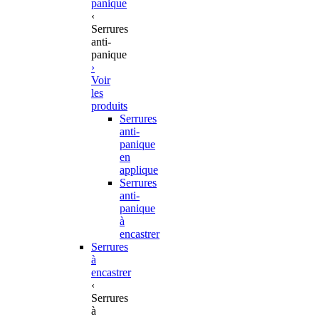
panique
‹
Serrures
anti-
panique
›
Voir
les
produits
Serrures
anti-
panique
en
applique
Serrures
anti-
panique
à
encastrer
Serrures
à
encastrer
‹
Serrures
à