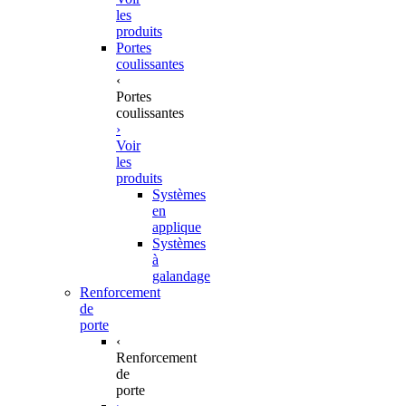
les
produits
Portes
coulissantes
‹
Portes
coulissantes
›
Voir
les
produits
Systèmes
en
applique
Systèmes
à
galandage
Renforcement
de
porte
‹
Renforcement
de
porte