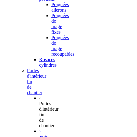
Poignées
ailerons
Poignées
de
tirage
fixes
Poignées
de
tirage
recoupables
Rosaces
cylindres
Portes
d'intérieur
fin
de
chantier
‹
Portes
d'intérieur
fin
de
chantier
›
Voir