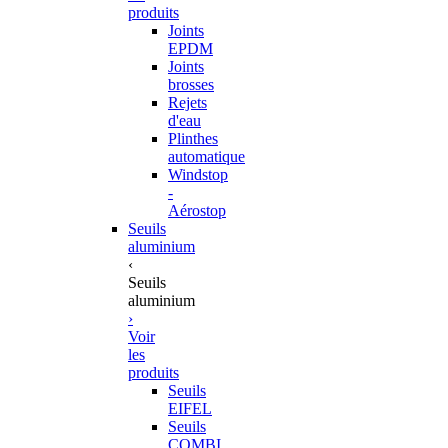
produits
Joints
EPDM
Joints
brosses
Rejets
d'eau
Plinthes
automatique
Windstop
-
Aérostop
Seuils
aluminium
‹
Seuils
aluminium
›
Voir
les
produits
Seuils
EIFEL
Seuils
COMBI