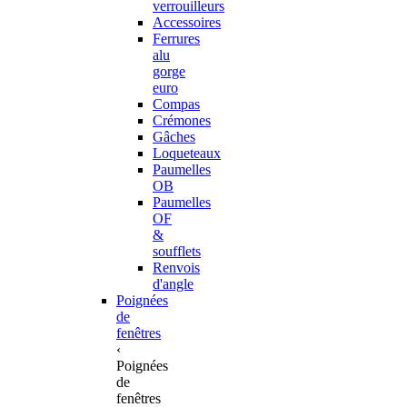
verrouilleurs
Accessoires
Ferrures
alu
gorge
euro
Compas
Crémones
Gâches
Loqueteaux
Paumelles
OB
Paumelles
OF
&
soufflets
Renvois
d'angle
Poignées
de
fenêtres
‹
Poignées
de
fenêtres