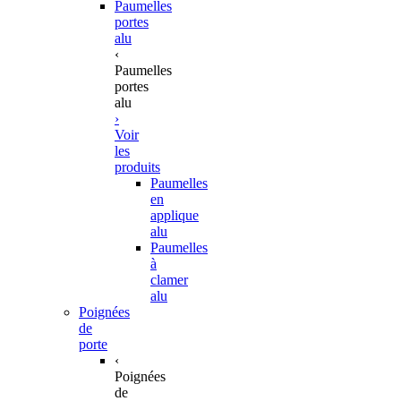
Paumelles
portes
alu
‹
Paumelles
portes
alu
›
Voir
les
produits
Paumelles
en
applique
alu
Paumelles
à
clamer
alu
Poignées
de
porte
‹
Poignées
de