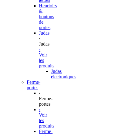
lettres
Heurtoirs
&
boutons
de
portes
Judas
‹
Judas
›
Voir
les
produits
Judas
électroniques
Ferme-
portes
‹
Ferme-
portes
›
Voir
les
produits
Ferme-