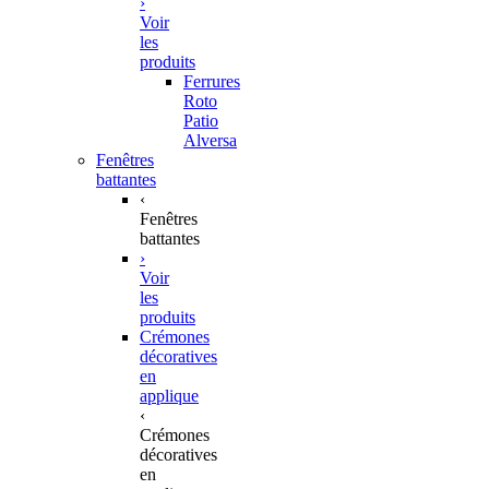
›
Voir
les
produits
Ferrures
Roto
Patio
Alversa
Fenêtres
battantes
‹
Fenêtres
battantes
›
Voir
les
produits
Crémones
décoratives
en
applique
‹
Crémones
décoratives
en