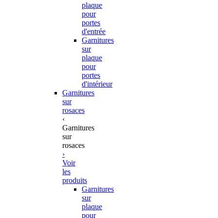
plaque
pour
portes
d'entrée
Garnitures
sur
plaque
pour
portes
d'intérieur
Garnitures
sur
rosaces
‹
Garnitures
sur
rosaces
›
Voir
les
produits
Garnitures
sur
plaque
pour