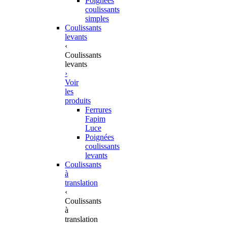
Poignées
coulissants
simples
Coulissants
levants
‹
Coulissants
levants
›
Voir
les
produits
Ferrures
Fapim
Luce
Poignées
coulissants
levants
Coulissants
à
translation
‹
Coulissants
à
translation