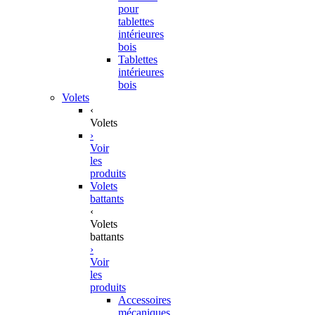
pour
tablettes
intérieures
bois
Tablettes
intérieures
bois
Volets
‹
Volets
›
Voir
les
produits
Volets
battants
‹
Volets
battants
›
Voir
les
produits
Accessoires
mécaniques