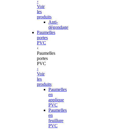
›
Voir
les
produits
Anti-
dégondage
Paumelles
portes
PVC
‹
Paumelles
portes
PVC
›
Voir
les
produits
Paumelles
en
applique
PVC
Paumelles
en
feuillure
PVC