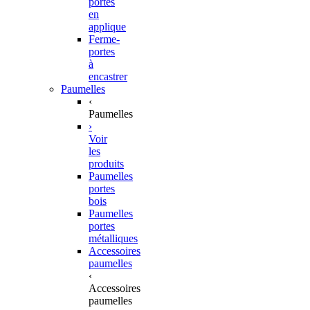
portes
en
applique
Ferme-
portes
à
encastrer
Paumelles
‹
Paumelles
›
Voir
les
produits
Paumelles
portes
bois
Paumelles
portes
métalliques
Accessoires
paumelles
‹
Accessoires
paumelles