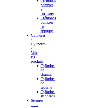
Crémones
pompier
à
encastrer
Crémones
pompier
en
applique
Cylindres
‹
Cylindres
›
Voir
les
produits
Cylindres
de
chantier
Cylindres
de
sécurité
Cylindres
standards
Serrures
anti-