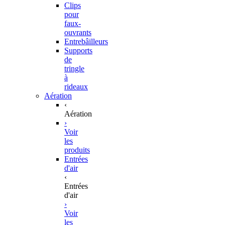
Clips
pour
faux-
ouvrants
Entrebâilleurs
Supports
de
tringle
à
rideaux
Aération
‹
Aération
›
Voir
les
produits
Entrées
d'air
‹
Entrées
d'air
›
Voir
les