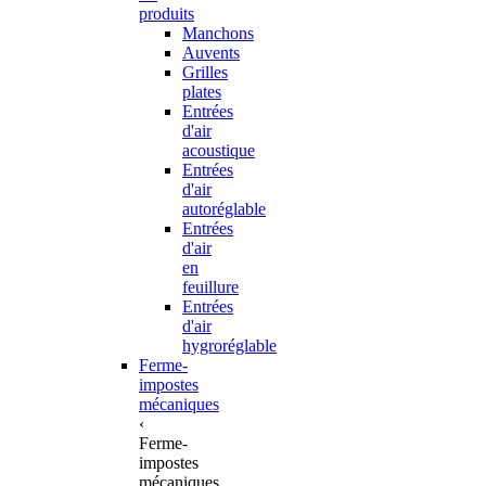
produits
Manchons
Auvents
Grilles
plates
Entrées
d'air
acoustique
Entrées
d'air
autoréglable
Entrées
d'air
en
feuillure
Entrées
d'air
hygroréglable
Ferme-
impostes
mécaniques
‹
Ferme-
impostes
mécaniques