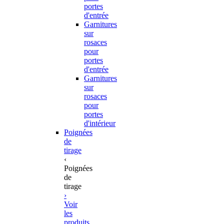
portes
d'entrée
Garnitures
sur
rosaces
pour
portes
d'entrée
Garnitures
sur
rosaces
pour
portes
d'intérieur
Poignées
de
tirage
‹
Poignées
de
tirage
›
Voir
les
produits