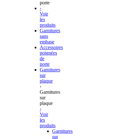
porte
›
Voir
les
produits
Garnitures
sans
embase
Accessoires
poignées
de
porte
Garnitures
sur
plaque
‹
Garnitures
sur
plaque
›
Voir
les
produits
Garnitures
sur