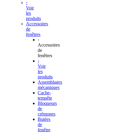
›
Voir
les
produits
Accessoires
de
fenêtres
‹
Accessoires
de
fenêtres
›
Voir
les
produits
Assemblages
mécaniques
Cache-
tempête
Bloqueurs
de
crémones
Butées
de
fenêtre