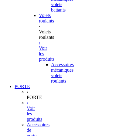
volets
battants
Volets
roulants
‹
Volets
roulants
›
Voir
les
produits
Accessoires
mécaniques
volets
roulants
PORTE
‹
PORTE
›
Voir
les
produits
Accessoires
de
porte