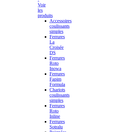
Voir
les
produits
Accessoires
coulissants
simples
Ferrures
La
Croisée
DS
Ferrures
Roto
Inowa
Ferrures
Fapim
Formula
Chariots
coulissants
simples
Ferrures
Roto
Inline
Ferrures
Sotralu