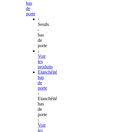
bas
de
porte
‹
Seuils
-
bas
de
porte
›
Voir
les
produits
Etanchéité
bas
de
porte
‹
Etanchéité
bas
de
porte
›
Voir
les