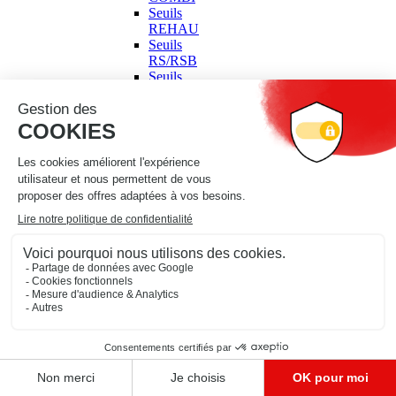
Seuils
REHAU
Seuils
RS/RSB
Seuils
divers
&
accessoires
Seuils
pour
portes
de
garage
CONSOMMABLES
‹
CONSOMMABLES
›
Voir
les
produits
Adhésif
et
emballage
‹
Adhésif