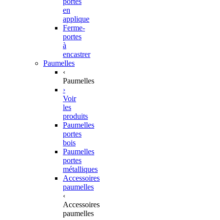
portes
en
applique
Ferme-
portes
à
encastrer
Paumelles
‹
Paumelles
›
Voir
les
produits
Paumelles
portes
bois
Paumelles
portes
métalliques
Accessoires
paumelles
‹
Accessoires
paumelles