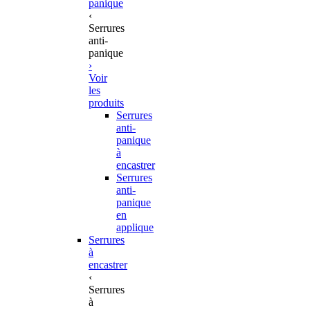
panique
‹
Serrures
anti-
panique
›
Voir
les
produits
Serrures
anti-
panique
à
encastrer
Serrures
anti-
panique
en
applique
Serrures
à
encastrer
‹
Serrures
à