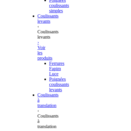
Poignées
coulissants
simples
Coulissants
levants
‹
Coulissants
levants
›
Voir
les
produits
Ferrures
Fapim
Luce
Poignées
coulissants
levants
Coulissants
à
translation
‹
Coulissants
à
translation