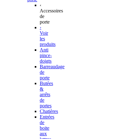
‹
Accessoires
de
porte
›
Voir
les
produits
Anti
pince-
doigts
Barreaudage
de
porte
Butées
&
arrêts
de
portes
Chatières
Entrées
de
boite
aux