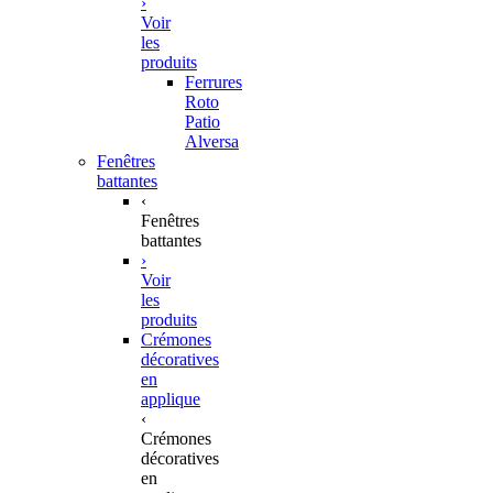
›
Voir
les
produits
Ferrures
Roto
Patio
Alversa
Fenêtres
battantes
‹
Fenêtres
battantes
›
Voir
les
produits
Crémones
décoratives
en
applique
‹
Crémones
décoratives
en