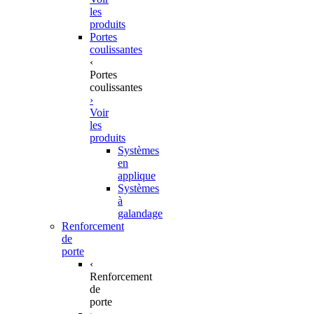
les
produits
Portes
coulissantes
‹
Portes
coulissantes
›
Voir
les
produits
Systèmes
en
applique
Systèmes
à
galandage
Renforcement
de
porte
‹
Renforcement
de
porte