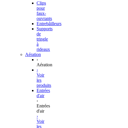
Clips
pour
faux-
ouvrants
Entrebâilleurs
Supports
de
tringle
à
rideaux
Aération
‹
Aération
›
Voir
les
produits
Entrées
d'air
‹
Entrées
d'air
›
Voir
les