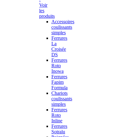
Voir
les
produits
Accessoires
coulissants
simples
Ferrures
La
Croisée
DS
Ferrures
Roto
Inowa
Ferrures
Fapim
Formula
Chariots
coulissants
simples
Ferrures
Roto
Inline
Ferrures
Sotralu