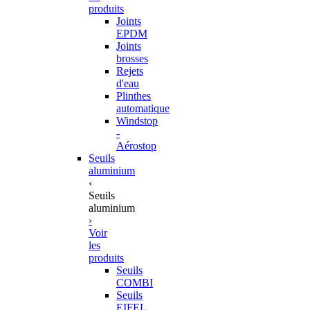
produits
Joints
EPDM
Joints
brosses
Rejets
d'eau
Plinthes
automatique
Windstop
-
Aérostop
Seuils
aluminium
‹
Seuils
aluminium
›
Voir
les
produits
Seuils
COMBI
Seuils
EIFEL