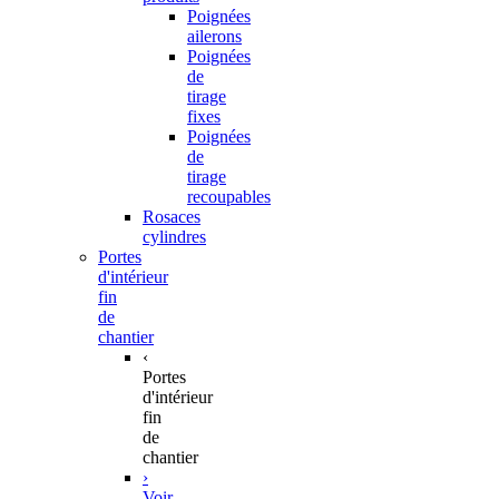
Poignées
ailerons
Poignées
de
tirage
fixes
Poignées
de
tirage
recoupables
Rosaces
cylindres
Portes
d'intérieur
fin
de
chantier
‹
Portes
d'intérieur
fin
de
chantier
›
Voir