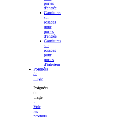
portes
d'entrée
Garnitures
sur
rosaces
pour
portes
d'entrée
Garnitures
sur
rosaces
pour
portes
d'intérieur
Poignées
de
tirage
‹
Poignées
de
tirage
›
Voir
les
produits