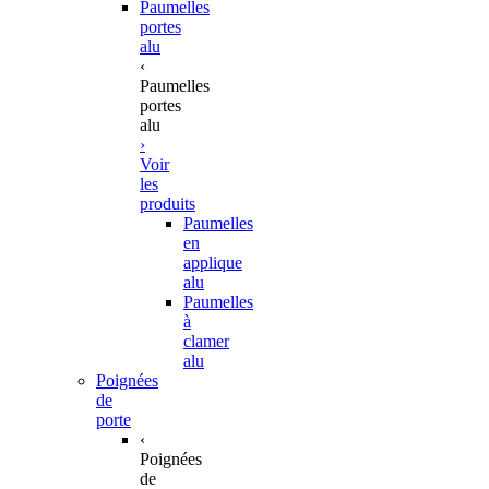
Paumelles
portes
alu
‹
Paumelles
portes
alu
›
Voir
les
produits
Paumelles
en
applique
alu
Paumelles
à
clamer
alu
Poignées
de
porte
‹
Poignées
de