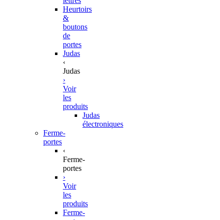
lettres
Heurtoirs
&
boutons
de
portes
Judas
‹
Judas
›
Voir
les
produits
Judas
électroniques
Ferme-
portes
‹
Ferme-
portes
›
Voir
les
produits
Ferme-