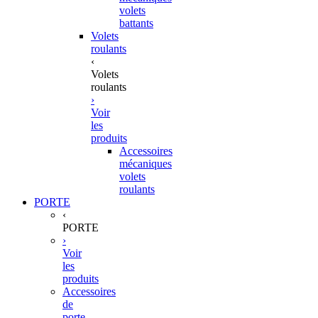
volets
battants
Volets
roulants
‹
Volets
roulants
›
Voir
les
produits
Accessoires
mécaniques
volets
roulants
PORTE
‹
PORTE
›
Voir
les
produits
Accessoires
de
porte