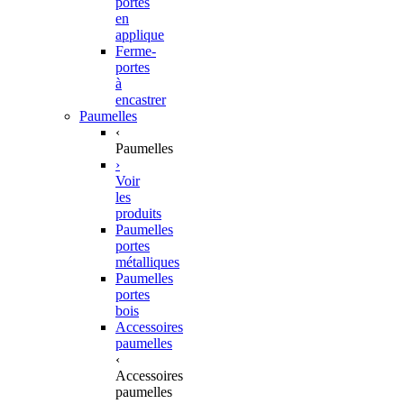
portes
en
applique
Ferme-
portes
à
encastrer
Paumelles
‹
Paumelles
›
Voir
les
produits
Paumelles
portes
métalliques
Paumelles
portes
bois
Accessoires
paumelles
‹
Accessoires
paumelles