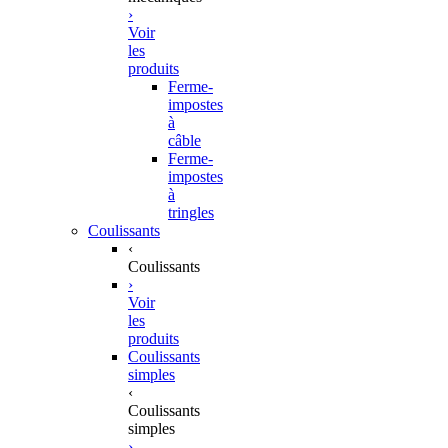
›
Voir
les
produits
Ferme-
impostes
à
câble
Ferme-
impostes
à
tringles
Coulissants
‹
Coulissants
›
Voir
les
produits
Coulissants
simples
‹
Coulissants
simples
›