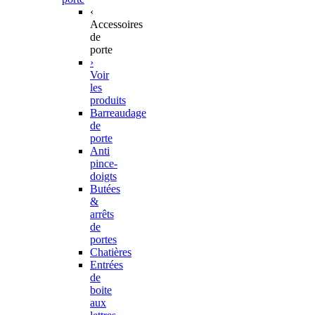
‹
Accessoires
de
porte
›
Voir
les
produits
Barreaudage
de
porte
Anti
pince-
doigts
Butées
&
arrêts
de
portes
Chatières
Entrées
de
boite
aux