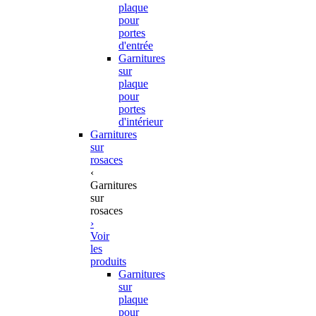
plaque
pour
portes
d'entrée
Garnitures
sur
plaque
pour
portes
d'intérieur
Garnitures
sur
rosaces
‹
Garnitures
sur
rosaces
›
Voir
les
produits
Garnitures
sur
plaque
pour