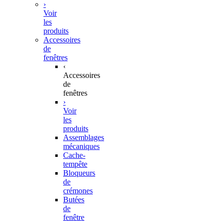
›
Voir
les
produits
Accessoires
de
fenêtres
‹
Accessoires
de
fenêtres
›
Voir
les
produits
Assemblages
mécaniques
Cache-
tempête
Bloqueurs
de
crémones
Butées
de
fenêtre