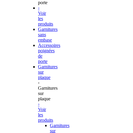
porte
›
Voir
les
produits
Garnitures
sans
embase
Accessoires
poignées
de
porte
Garnitures
sur
plaque
‹
Garnitures
sur
plaque
›
Voir
les
produits
Garnitures
sur