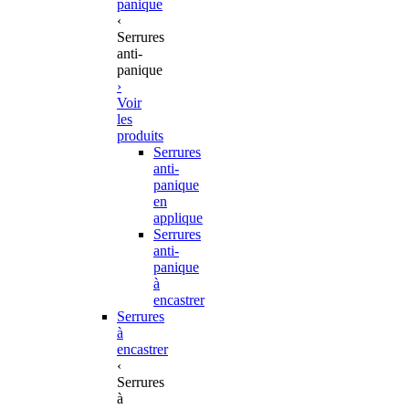
panique
‹
Serrures
anti-
panique
›
Voir
les
produits
Serrures
anti-
panique
en
applique
Serrures
anti-
panique
à
encastrer
Serrures
à
encastrer
‹
Serrures
à