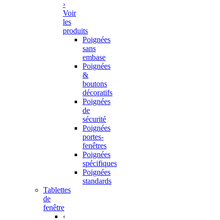
›
Voir
les
produits
Poignées
sans
embase
Poignées
&
boutons
décoratifs
Poignées
de
sécurité
Poignées
portes-
fenêtres
Poignées
spécifiques
Poignées
standards
Tablettes
de
fenêtre
‹