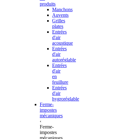
produits
Manchons
Auvents
Grilles
plates
Entrées
d'air
acoustique
Entrées
d'air
autoréglable
Entrées
d'air
en
feuillure
Entrées
d'air
hygroréglable
Ferme-
impostes
mécaniques
‹
Ferme-
impostes
mécaniques