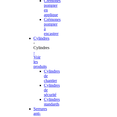
Crémones
pompier
en
applique
Crémones
pompier
à
encastrer
Cylindres
‹
Cylindres
›
Voir
les
produits
Cylindres
de
chantier
Cylindres
de
sécurité
Cylindres
standards
Serrures
anti-