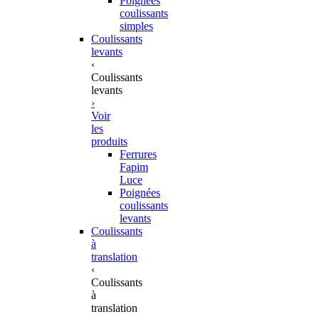
Poignées
coulissants
simples
Coulissants
levants
‹
Coulissants
levants
›
Voir
les
produits
Ferrures
Fapim
Luce
Poignées
coulissants
levants
Coulissants
à
translation
‹
Coulissants
à
translation