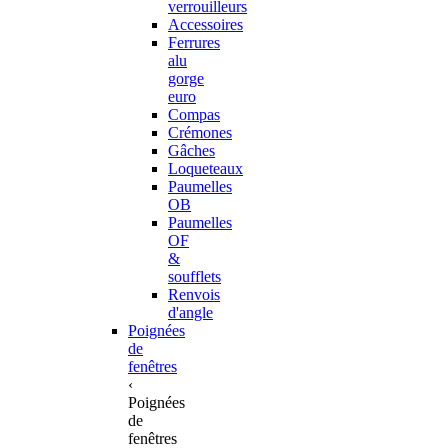
verrouilleurs
Accessoires
Ferrures
alu
gorge
euro
Compas
Crémones
Gâches
Loqueteaux
Paumelles
OB
Paumelles
OF
&
soufflets
Renvois
d'angle
Poignées
de
fenêtres
‹
Poignées
de
fenêtres