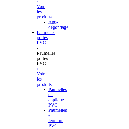
›
Voir
les
produits
Anti-
dégondage
Paumelles
portes
PVC
‹
Paumelles
portes
PVC
›
Voir
les
produits
Paumelles
en
applique
PVC
Paumelles
en
feuillure
PVC