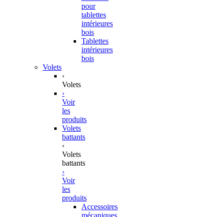
pour
tablettes
intérieures
bois
Tablettes
intérieures
bois
Volets
‹
Volets
›
Voir
les
produits
Volets
battants
‹
Volets
battants
›
Voir
les
produits
Accessoires
mécaniques