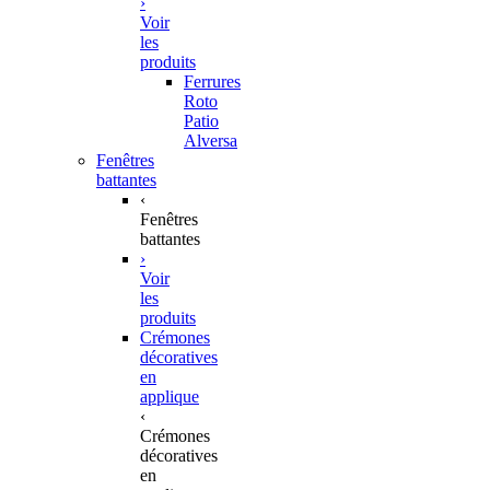
›
Voir
les
produits
Ferrures
Roto
Patio
Alversa
Fenêtres
battantes
‹
Fenêtres
battantes
›
Voir
les
produits
Crémones
décoratives
en
applique
‹
Crémones
décoratives
en