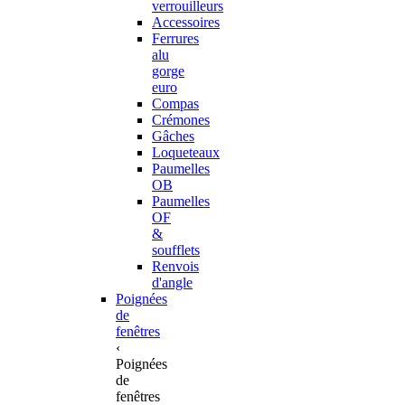
verrouilleurs
Accessoires
Ferrures
alu
gorge
euro
Compas
Crémones
Gâches
Loqueteaux
Paumelles
OB
Paumelles
OF
&
soufflets
Renvois
d'angle
Poignées
de
fenêtres
‹
Poignées
de
fenêtres