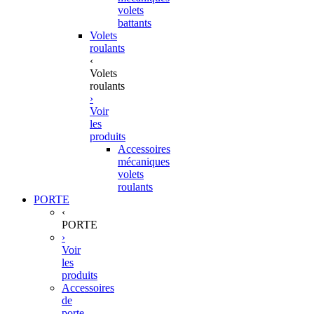
volets
battants
Volets
roulants
‹
Volets
roulants
›
Voir
les
produits
Accessoires
mécaniques
volets
roulants
PORTE
‹
PORTE
›
Voir
les
produits
Accessoires
de
porte