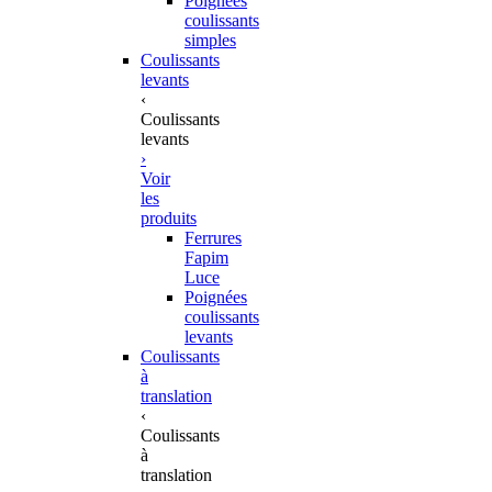
Poignées
coulissants
simples
Coulissants
levants
‹
Coulissants
levants
›
Voir
les
produits
Ferrures
Fapim
Luce
Poignées
coulissants
levants
Coulissants
à
translation
‹
Coulissants
à
translation