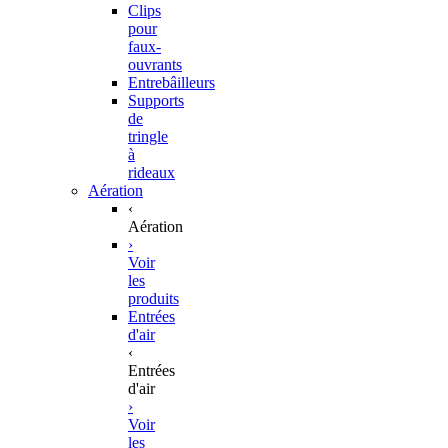
Clips
pour
faux-
ouvrants
Entrebâilleurs
Supports
de
tringle
à
rideaux
Aération
‹
Aération
›
Voir
les
produits
Entrées
d'air
‹
Entrées
d'air
›
Voir
les