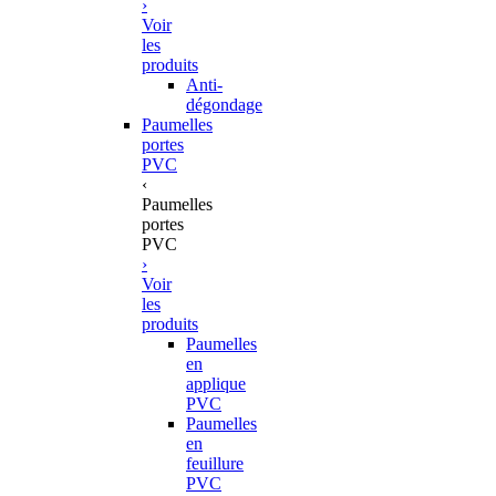
›
Voir
les
produits
Anti-
dégondage
Paumelles
portes
PVC
‹
Paumelles
portes
PVC
›
Voir
les
produits
Paumelles
en
applique
PVC
Paumelles
en
feuillure
PVC