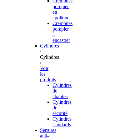
Crémones
pompier
en
applique
Crémones
pompier
à
encastrer
Cylindres
‹
Cylindres
›
Voir
les
produits
Cylindres
de
chantier
Cylindres
de
sécurité
Cylindres
standards
Serrures
anti-