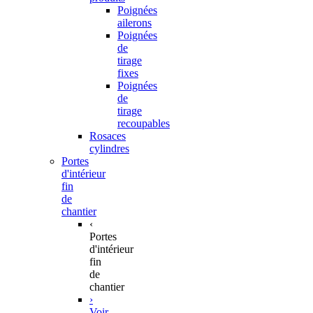
Poignées
ailerons
Poignées
de
tirage
fixes
Poignées
de
tirage
recoupables
Rosaces
cylindres
Portes
d'intérieur
fin
de
chantier
‹
Portes
d'intérieur
fin
de
chantier
›
Voir