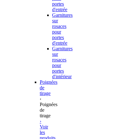
portes
d'entrée
Garnitures
sur
rosaces
pour
portes
d'entrée
Garnitures
sur
rosaces
pour
portes
d'intérieur
Poignées
de
tirage
‹
Poignées
de
tirage
›
Voir
les
produits