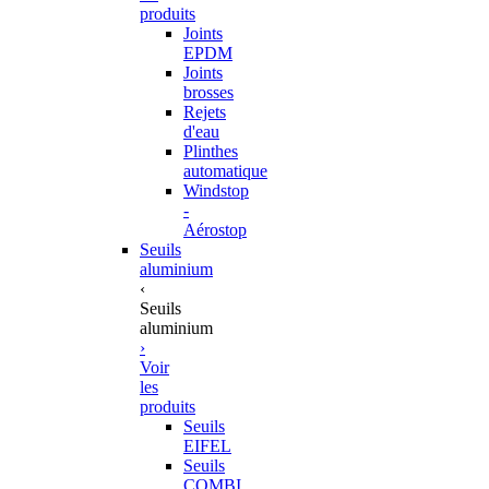
produits
Joints
EPDM
Joints
brosses
Rejets
d'eau
Plinthes
automatique
Windstop
-
Aérostop
Seuils
aluminium
‹
Seuils
aluminium
›
Voir
les
produits
Seuils
EIFEL
Seuils
COMBI