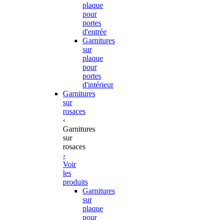
plaque
pour
portes
d'entrée
Garnitures
sur
plaque
pour
portes
d'intérieur
Garnitures
sur
rosaces
‹
Garnitures
sur
rosaces
›
Voir
les
produits
Garnitures
sur
plaque
pour