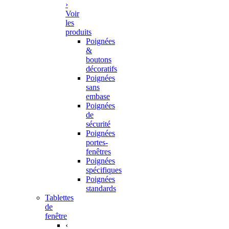
›
Voir
les
produits
Poignées
&
boutons
décoratifs
Poignées
sans
embase
Poignées
de
sécurité
Poignées
portes-
fenêtres
Poignées
spécifiques
Poignées
standards
Tablettes
de
fenêtre
‹