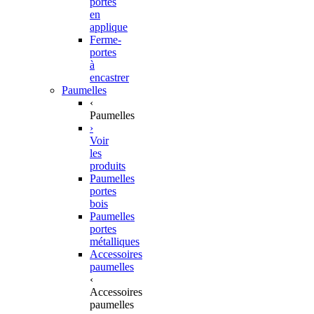
portes
en
applique
Ferme-
portes
à
encastrer
Paumelles
‹
Paumelles
›
Voir
les
produits
Paumelles
portes
bois
Paumelles
portes
métalliques
Accessoires
paumelles
‹
Accessoires
paumelles