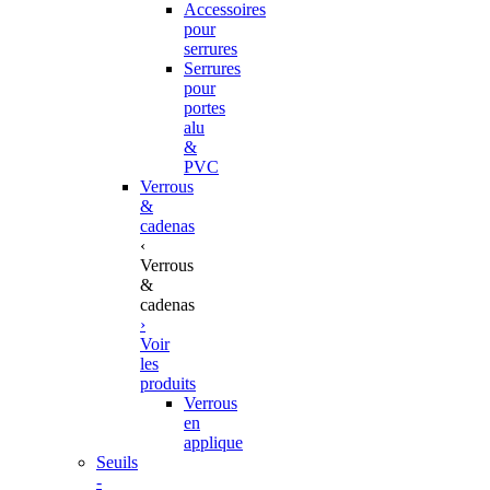
Accessoires
pour
serrures
Serrures
pour
portes
alu
&
PVC
Verrous
&
cadenas
‹
Verrous
&
cadenas
›
Voir
les
produits
Verrous
en
applique
Seuils
-