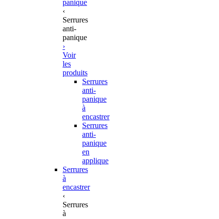
panique
‹
Serrures
anti-
panique
›
Voir
les
produits
Serrures
anti-
panique
à
encastrer
Serrures
anti-
panique
en
applique
Serrures
à
encastrer
‹
Serrures
à