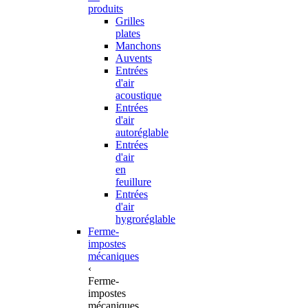
produits
Grilles
plates
Manchons
Auvents
Entrées
d'air
acoustique
Entrées
d'air
autoréglable
Entrées
d'air
en
feuillure
Entrées
d'air
hygroréglable
Ferme-
impostes
mécaniques
‹
Ferme-
impostes
mécaniques