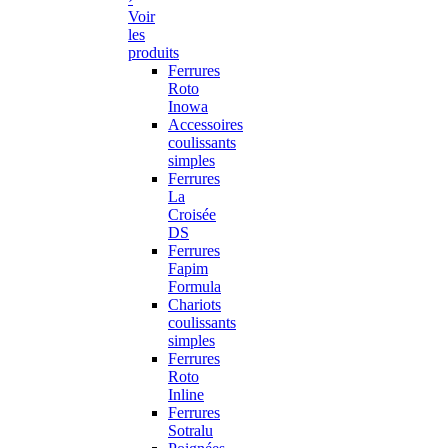
Voir
les
produits
Ferrures
Roto
Inowa
Accessoires
coulissants
simples
Ferrures
La
Croisée
DS
Ferrures
Fapim
Formula
Chariots
coulissants
simples
Ferrures
Roto
Inline
Ferrures
Sotralu