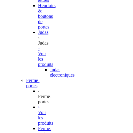
lettres
Heurtoirs
&
boutons
de
portes
Judas
‹
Judas
›
Voir
les
produits
Judas
électroniques
Ferme-
portes
‹
Ferme-
portes
›
Voir
les
produits
Ferme-