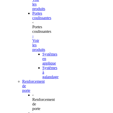
les
produits
Portes
coulissantes
‹
Portes
coulissantes
›
Voir
les
produits
Systèmes
en
applique
Systèmes
à
galandage
Renforcement
de
porte
‹
Renforcement
de
porte