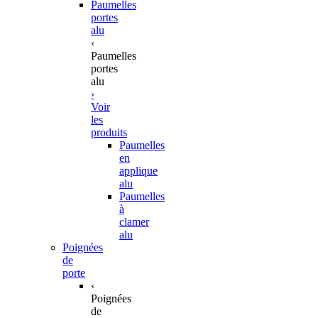
Paumelles
portes
alu
‹
Paumelles
portes
alu
›
Voir
les
produits
Paumelles
en
applique
alu
Paumelles
à
clamer
alu
Poignées
de
porte
‹
Poignées
de