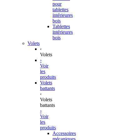
pour
tablettes
intérieures
bois
Tablettes
intérieures
bois
Volets
‹
Volets
›
Voir
les
produits
Volets
battants
‹
Volets
battants
›
Voir
les
produits
Accessoires
mécaniques