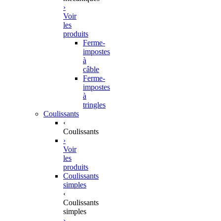
›
Voir
les
produits
Ferme-
impostes
à
câble
Ferme-
impostes
à
tringles
Coulissants
‹
Coulissants
›
Voir
les
produits
Coulissants
simples
‹
Coulissants
simples
›