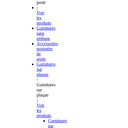
porte
›
Voir
les
produits
Garnitures
sans
embase
Accessoires
poignées
de
porte
Garnitures
sur
plaque
‹
Garnitures
sur
plaque
›
Voir
les
produits
Garnitures
sur