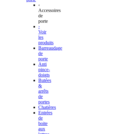
‹
Accessoires
de
porte
›
Voir
les
produits
Barreaudage
de
porte
Anti
pince-
doigts
Butées
&
arrêts
de
portes
Chatières
Entrées
de
boite
aux