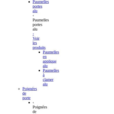
Paumelles
portes
alu
‹
Paumelles
portes
alu
›
Voir
les
produits
Paumelles
en
applique
alu
Paumelles
à
clamer
alu
Poignées
de
porte
‹
Poignées
de