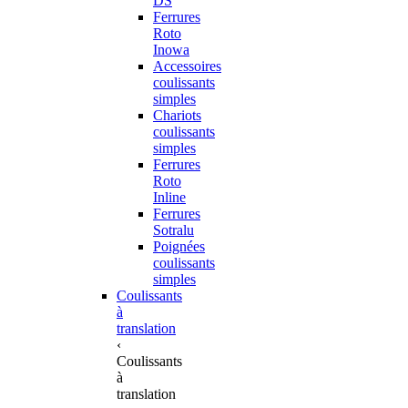
DS
Ferrures
Roto
Inowa
Accessoires
coulissants
simples
Chariots
coulissants
simples
Ferrures
Roto
Inline
Ferrures
Sotralu
Poignées
coulissants
simples
Coulissants
à
translation
‹
Coulissants
à
translation