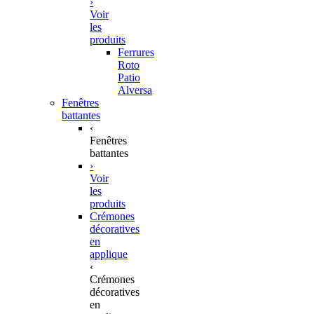
›
Voir
les
produits
Ferrures
Roto
Patio
Alversa
Fenêtres
battantes
‹
Fenêtres
battantes
›
Voir
les
produits
Crémones
décoratives
en
applique
‹
Crémones
décoratives
en