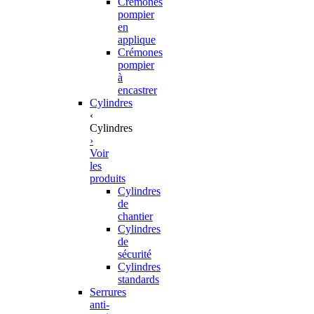
Crémones
pompier
en
applique
Crémones
pompier
à
encastrer
Cylindres
‹
Cylindres
›
Voir
les
produits
Cylindres
de
chantier
Cylindres
de
sécurité
Cylindres
standards
Serrures
anti-