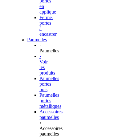
portes
en
applique
Ferme-
portes
à
encastrer
Paumelles
‹
Paumelles
›
Voir
les
produits
Paumelles
portes
bois
Paumelles
portes
métalliques
Accessoires
paumelles
‹
Accessoires
paumelles