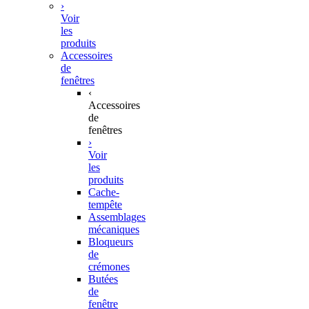
›
Voir
les
produits
Accessoires
de
fenêtres
‹
Accessoires
de
fenêtres
›
Voir
les
produits
Cache-
tempête
Assemblages
mécaniques
Bloqueurs
de
crémones
Butées
de
fenêtre