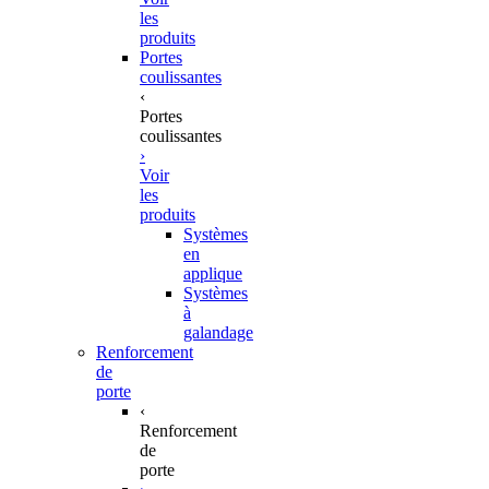
les
produits
Portes
coulissantes
‹
Portes
coulissantes
›
Voir
les
produits
Systèmes
en
applique
Systèmes
à
galandage
Renforcement
de
porte
‹
Renforcement
de
porte