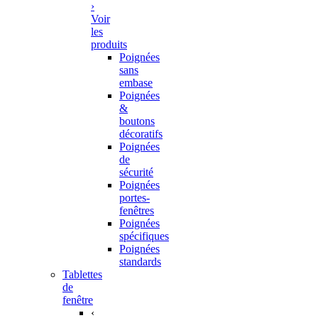
›
Voir
les
produits
Poignées
sans
embase
Poignées
&
boutons
décoratifs
Poignées
de
sécurité
Poignées
portes-
fenêtres
Poignées
spécifiques
Poignées
standards
Tablettes
de
fenêtre
‹