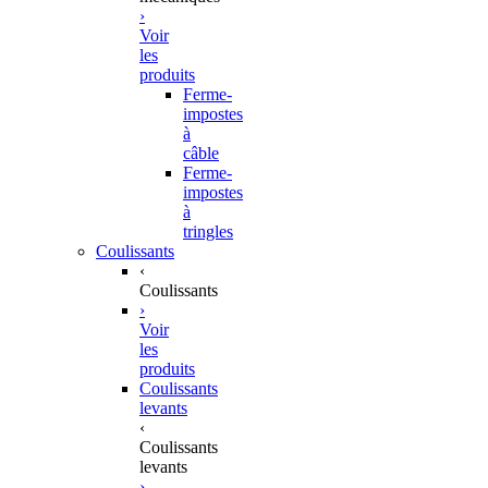
›
Voir
les
produits
Ferme-
impostes
à
câble
Ferme-
impostes
à
tringles
Coulissants
‹
Coulissants
›
Voir
les
produits
Coulissants
levants
‹
Coulissants
levants
›