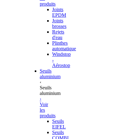
produits
Joints
EPDM
Joints
brosses
Rejets
d'eau
Plinthes
automatique
Windstop
-
Aérostop
Seuils
aluminium
‹
Seuils
aluminium
›
Voir
les
produits
Seuils
EIFEL
Seuils
COMBI