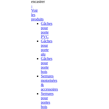
encastrer
›
Voir
les
produits
Gâches
pour
porte
PVC
Gâches
pour
porte
alu
Gâches
pour
porte
bois
Serrures
motorisées
&
accessoires
Serrures
pour
portes
bois