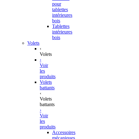
pour
tablettes
intérieures
bois
Tablettes
intérieures
bois
Volets
‹
Volets
›
Voir
les
produits
Volets
battants
‹
Volets
battants
›
Voir
les
produits
Accessoires
mécaniques