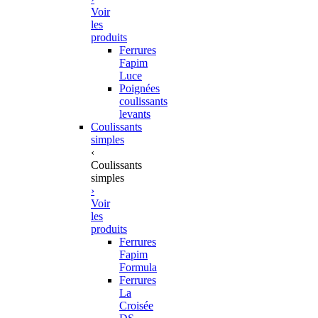
Voir
les
produits
Ferrures
Fapim
Luce
Poignées
coulissants
levants
Coulissants
simples
‹
Coulissants
simples
›
Voir
les
produits
Ferrures
Fapim
Formula
Ferrures
La
Croisée