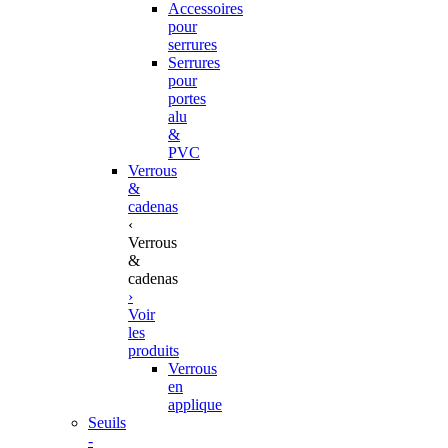
Accessoires
pour
serrures
Serrures
pour
portes
alu
&
PVC
Verrous
&
cadenas
‹
Verrous
&
cadenas
›
Voir
les
produits
Verrous
en
applique
Seuils
-