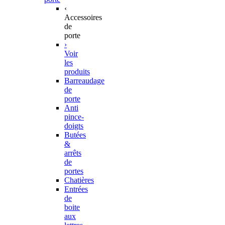
‹
Accessoires
de
porte
›
Voir
les
produits
Barreaudage
de
porte
Anti
pince-
doigts
Butées
&
arrêts
de
portes
Chatières
Entrées
de
boite
aux