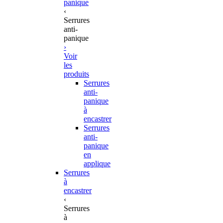
panique
‹
Serrures
anti-
panique
›
Voir
les
produits
Serrures
anti-
panique
à
encastrer
Serrures
anti-
panique
en
applique
Serrures
à
encastrer
‹
Serrures
à