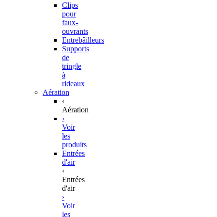
Clips
pour
faux-
ouvrants
Entrebâilleurs
Supports
de
tringle
à
rideaux
Aération
‹
Aération
›
Voir
les
produits
Entrées
d'air
‹
Entrées
d'air
›
Voir
les