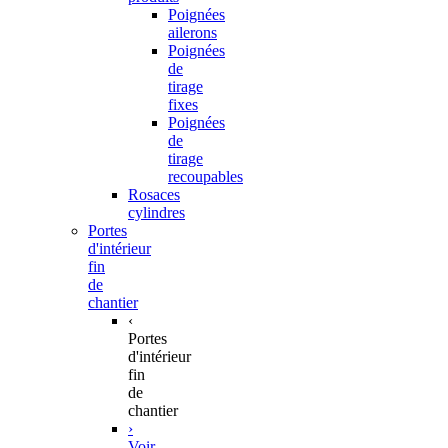
Poignées
ailerons
Poignées
de
tirage
fixes
Poignées
de
tirage
recoupables
Rosaces
cylindres
Portes
d'intérieur
fin
de
chantier
‹
Portes
d'intérieur
fin
de
chantier
›
Voir