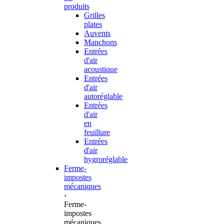
produits
Grilles
plates
Auvents
Manchons
Entrées
d'air
acoustique
Entrées
d'air
autoréglable
Entrées
d'air
en
feuillure
Entrées
d'air
hygroréglable
Ferme-
impostes
mécaniques
‹
Ferme-
impostes
mécaniques