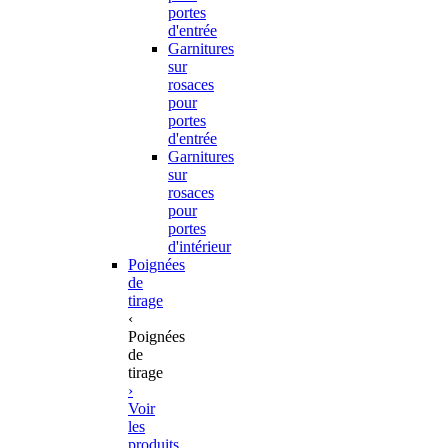
portes
d'entrée
Garnitures
sur
rosaces
pour
portes
d'entrée
Garnitures
sur
rosaces
pour
portes
d'intérieur
Poignées
de
tirage
‹
Poignées
de
tirage
›
Voir
les
produits