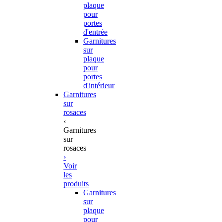
plaque
pour
portes
d'entrée
Garnitures
sur
plaque
pour
portes
d'intérieur
Garnitures
sur
rosaces
‹
Garnitures
sur
rosaces
›
Voir
les
produits
Garnitures
sur
plaque
pour