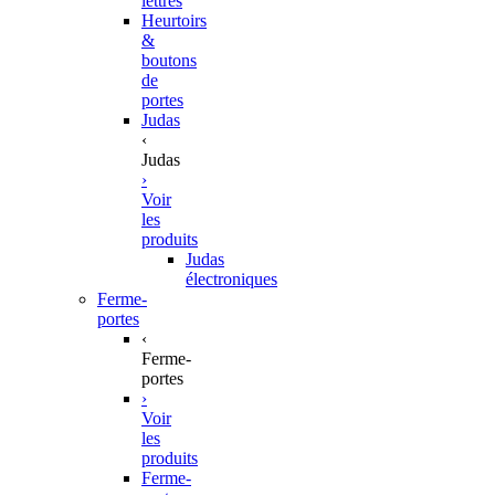
lettres
Heurtoirs
&
boutons
de
portes
Judas
‹
Judas
›
Voir
les
produits
Judas
électroniques
Ferme-
portes
‹
Ferme-
portes
›
Voir
les
produits
Ferme-