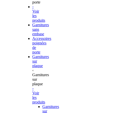
porte
›
Voir
les
produits
Garnitures
sans
embase
Accessoires
poignées
de
porte
Garnitures
sur
plaque
‹
Garnitures
sur
plaque
›
Voir
les
produits
Garnitures
sur