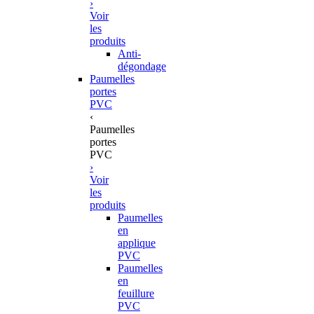
›
Voir
les
produits
Anti-
dégondage
Paumelles
portes
PVC
‹
Paumelles
portes
PVC
›
Voir
les
produits
Paumelles
en
applique
PVC
Paumelles
en
feuillure
PVC