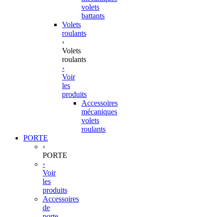
volets
battants
Volets
roulants
‹
Volets
roulants
›
Voir
les
produits
Accessoires
mécaniques
volets
roulants
PORTE
‹
PORTE
›
Voir
les
produits
Accessoires
de
porte