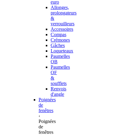
euro
Allonges,
prolongateurs
&
verrouilleurs
Accessoires
Compas
Crémones
Gâches
Loqueteaux
Paumelles
OB
Paumelles
OF
&
soufflets
Renvois
d'angle
Poignées
de
fenêtres
‹
Poignées
de
fenêtres