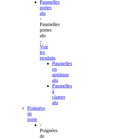
Paumelles
portes
alu
‹
Paumelles
portes
alu
›
Voir
les
produits
Paumelles
en
applique
alu
Paumelles
à
clamer
alu
Poignées
de
porte
‹
Poignées
de