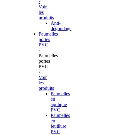
›
Voir
les
produits
Anti-
dégondage
Paumelles
portes
PVC
‹
Paumelles
portes
PVC
›
Voir
les
produits
Paumelles
en
applique
PVC
Paumelles
en
feuillure
PVC