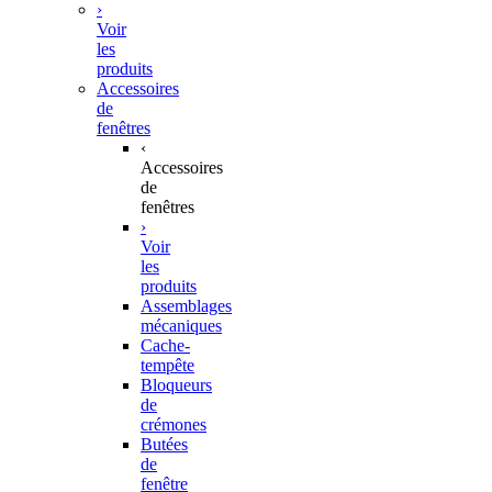
›
Voir
les
produits
Accessoires
de
fenêtres
‹
Accessoires
de
fenêtres
›
Voir
les
produits
Assemblages
mécaniques
Cache-
tempête
Bloqueurs
de
crémones
Butées
de
fenêtre