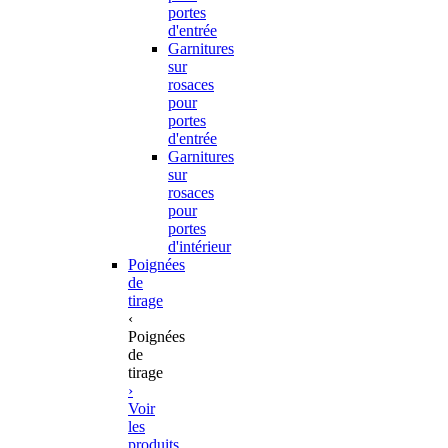
portes
d'entrée
Garnitures
sur
rosaces
pour
portes
d'entrée
Garnitures
sur
rosaces
pour
portes
d'intérieur
Poignées
de
tirage
‹
Poignées
de
tirage
›
Voir
les
produits