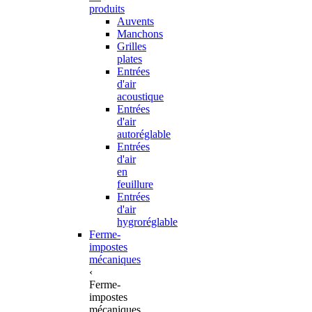
produits
Auvents
Manchons
Grilles
plates
Entrées
d'air
acoustique
Entrées
d'air
autoréglable
Entrées
d'air
en
feuillure
Entrées
d'air
hygroréglable
Ferme-
impostes
mécaniques
‹
Ferme-
impostes
mécaniques