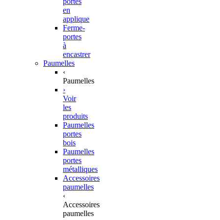
portes
en
applique
Ferme-
portes
à
encastrer
Paumelles
‹
Paumelles
›
Voir
les
produits
Paumelles
portes
bois
Paumelles
portes
métalliques
Accessoires
paumelles
‹
Accessoires
paumelles