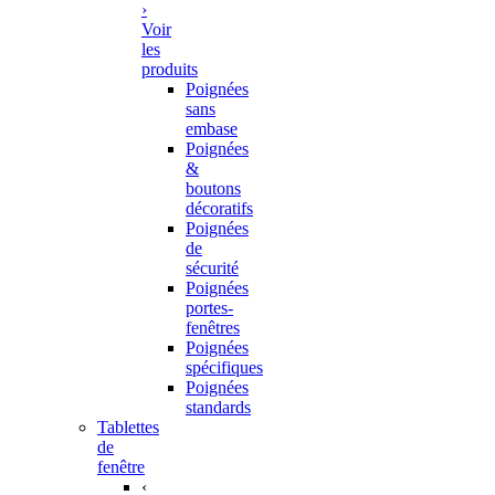
›
Voir
les
produits
Poignées
sans
embase
Poignées
&
boutons
décoratifs
Poignées
de
sécurité
Poignées
portes-
fenêtres
Poignées
spécifiques
Poignées
standards
Tablettes
de
fenêtre
‹