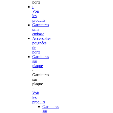
porte
›
Voir
les
produits
Garnitures
sans
embase
Accessoires
poignées
de
porte
Garnitures
sur
plaque
‹
Garnitures
sur
plaque
›
Voir
les
produits
Garnitures
sur