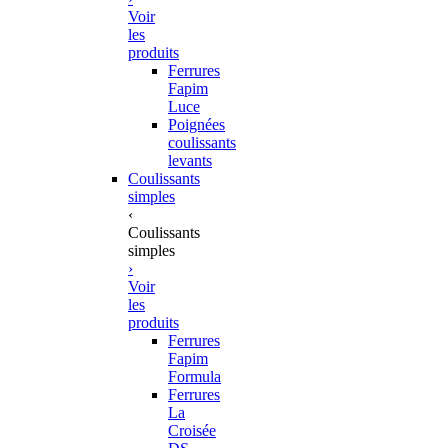
Voir
les
produits
Ferrures
Fapim
Luce
Poignées
coulissants
levants
Coulissants
simples
‹
Coulissants
simples
›
Voir
les
produits
Ferrures
Fapim
Formula
Ferrures
La
Croisée