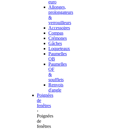
euro
Allonges,
prolongateurs
&
verrouilleurs
Accessoires
Compas
Crémones
Gâches
Loqueteaux
Paumelles
OB
Paumelles
OF
&
soufflets
Renvois
d'angle
Poignées
de
fenêtres
‹
Poignées
de
fenêtres