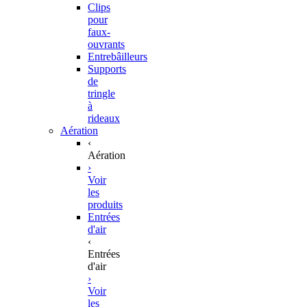
Clips
pour
faux-
ouvrants
Entrebâilleurs
Supports
de
tringle
à
rideaux
Aération
‹
Aération
›
Voir
les
produits
Entrées
d'air
‹
Entrées
d'air
›
Voir
les