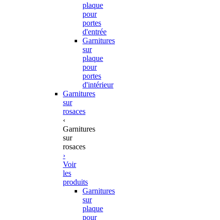
plaque
pour
portes
d'entrée
Garnitures
sur
plaque
pour
portes
d'intérieur
Garnitures
sur
rosaces
‹
Garnitures
sur
rosaces
›
Voir
les
produits
Garnitures
sur
plaque
pour