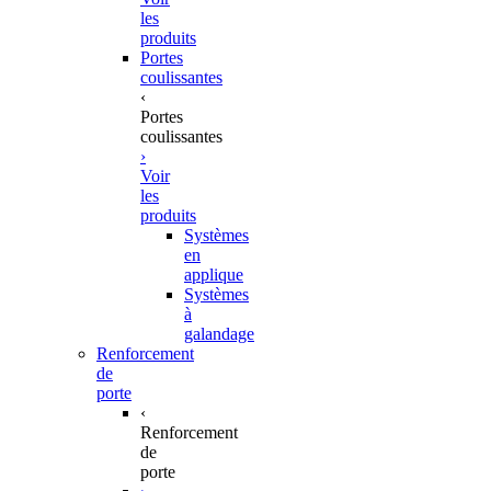
les
produits
Portes
coulissantes
‹
Portes
coulissantes
›
Voir
les
produits
Systèmes
en
applique
Systèmes
à
galandage
Renforcement
de
porte
‹
Renforcement
de
porte