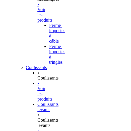
›
Voir
les
produits
Ferme-
impostes
à
câble
Ferme-
impostes
à
tringles
Coulissants
‹
Coulissants
›
Voir
les
produits
Coulissants
levants
‹
Coulissants
levants
›