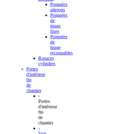
Poignées
ailerons
Poignées
de
tirage
fixes
Poignées
de
tirage
recoupables
Rosaces
cylindres
Portes
d'intérieur
fin
de
chantier
‹
Portes
d'intérieur
fin
de
chantier
›
Voir