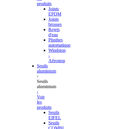
produits
Joints
EPDM
Joints
brosses
Rejets
d'eau
Plinthes
automatique
Windstop
-
Aérostop
Seuils
aluminium
‹
Seuils
aluminium
›
Voir
les
produits
Seuils
EIFEL
Seuils
COMBI