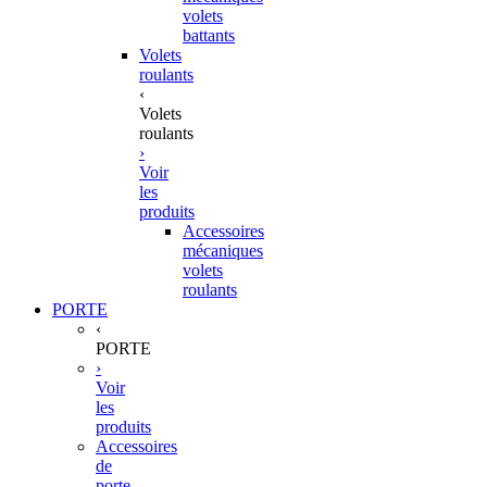
volets
battants
Volets
roulants
‹
Volets
roulants
›
Voir
les
produits
Accessoires
mécaniques
volets
roulants
PORTE
‹
PORTE
›
Voir
les
produits
Accessoires
de
porte