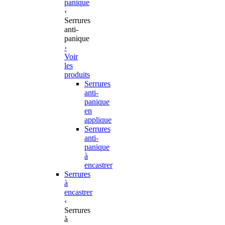
panique
‹
Serrures
anti-
panique
›
Voir
les
produits
Serrures
anti-
panique
en
applique
Serrures
anti-
panique
à
encastrer
Serrures
à
encastrer
‹
Serrures
à