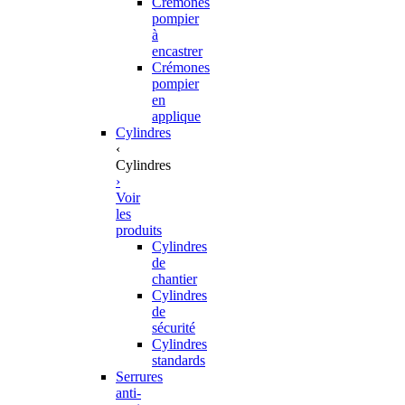
Crémones
pompier
à
encastrer
Crémones
pompier
en
applique
Cylindres
‹
Cylindres
›
Voir
les
produits
Cylindres
de
chantier
Cylindres
de
sécurité
Cylindres
standards
Serrures
anti-