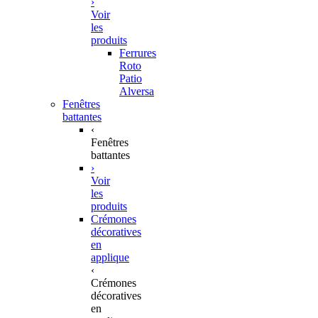
›
Voir
les
produits
Ferrures
Roto
Patio
Alversa
Fenêtres
battantes
‹
Fenêtres
battantes
›
Voir
les
produits
Crémones
décoratives
en
applique
‹
Crémones
décoratives
en