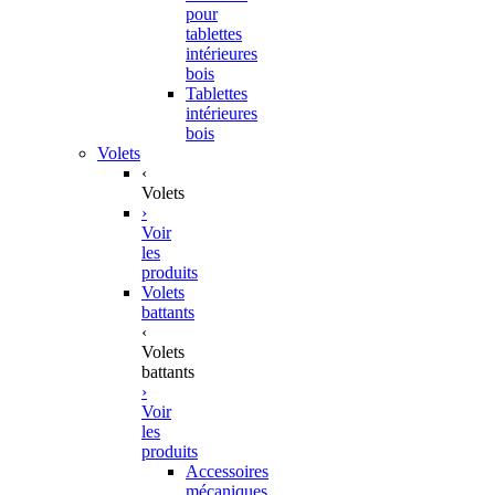
pour
tablettes
intérieures
bois
Tablettes
intérieures
bois
Volets
‹
Volets
›
Voir
les
produits
Volets
battants
‹
Volets
battants
›
Voir
les
produits
Accessoires
mécaniques