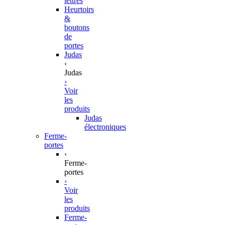
lettres
Heurtoirs
&
boutons
de
portes
Judas
‹
Judas
›
Voir
les
produits
Judas
électroniques
Ferme-
portes
‹
Ferme-
portes
›
Voir
les
produits
Ferme-