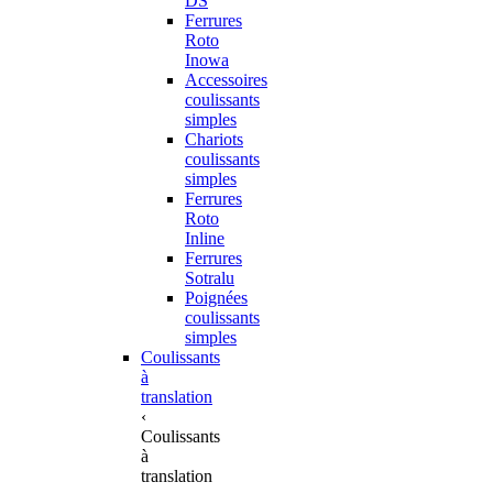
DS
Ferrures
Roto
Inowa
Accessoires
coulissants
simples
Chariots
coulissants
simples
Ferrures
Roto
Inline
Ferrures
Sotralu
Poignées
coulissants
simples
Coulissants
à
translation
‹
Coulissants
à
translation