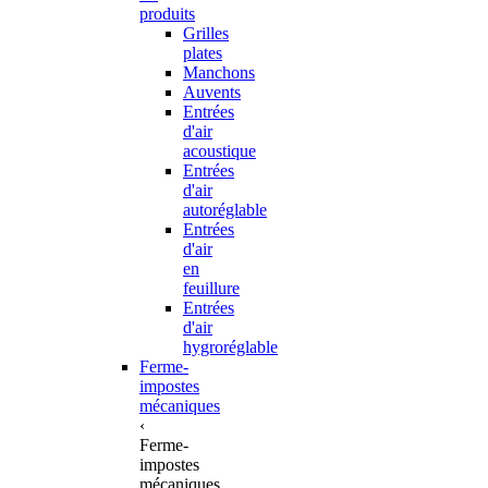
produits
Grilles
plates
Manchons
Auvents
Entrées
d'air
acoustique
Entrées
d'air
autoréglable
Entrées
d'air
en
feuillure
Entrées
d'air
hygroréglable
Ferme-
impostes
mécaniques
‹
Ferme-
impostes
mécaniques