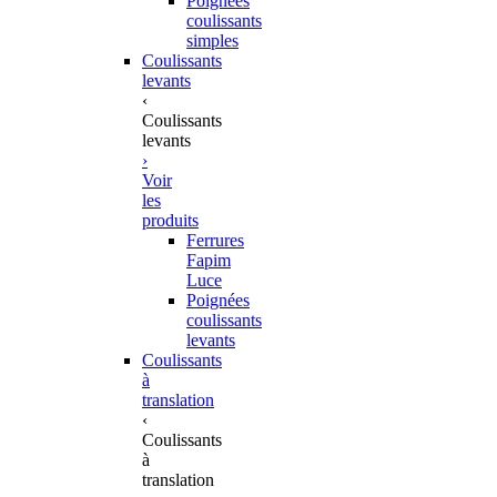
Poignées
coulissants
simples
Coulissants
levants
‹
Coulissants
levants
›
Voir
les
produits
Ferrures
Fapim
Luce
Poignées
coulissants
levants
Coulissants
à
translation
‹
Coulissants
à
translation