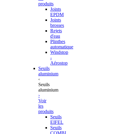
produits
Joints
EPDM
Joints
brosses
Rejets
d'eau
Plinthes
automatique
Windstop
-
Aérostop
Seuils
aluminium
‹
Seuils
aluminium
›
Voir
les
produits
Seuils
EIFEL
Seuils
COMBI