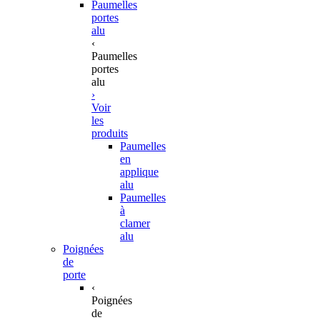
Paumelles
portes
alu
‹
Paumelles
portes
alu
›
Voir
les
produits
Paumelles
en
applique
alu
Paumelles
à
clamer
alu
Poignées
de
porte
‹
Poignées
de