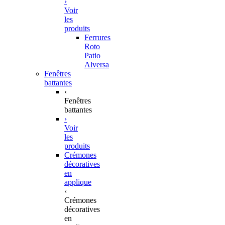
›
Voir
les
produits
Ferrures
Roto
Patio
Alversa
Fenêtres
battantes
‹
Fenêtres
battantes
›
Voir
les
produits
Crémones
décoratives
en
applique
‹
Crémones
décoratives
en