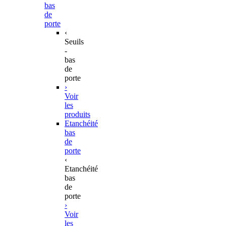
bas
de
porte
‹
Seuils
-
bas
de
porte
›
Voir
les
produits
Etanchéité
bas
de
porte
‹
Etanchéité
bas
de
porte
›
Voir
les