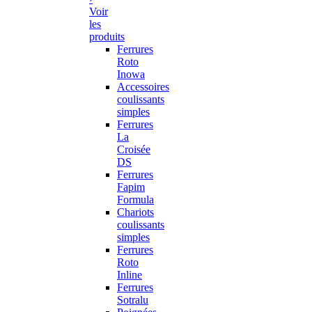
Voir
les
produits
Ferrures
Roto
Inowa
Accessoires
coulissants
simples
Ferrures
La
Croisée
DS
Ferrures
Fapim
Formula
Chariots
coulissants
simples
Ferrures
Roto
Inline
Ferrures
Sotralu